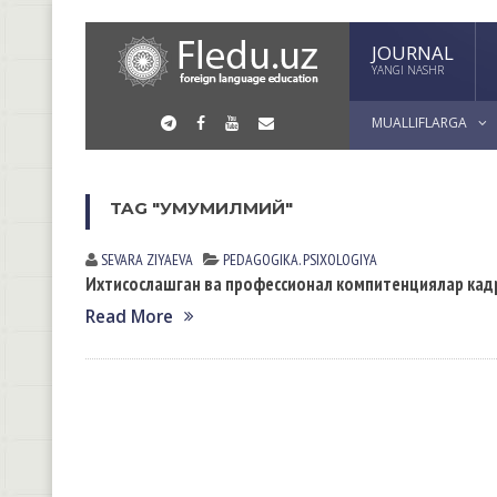
JOURNAL
YANGI NASHR
MUALLIFLARGA
TAG "УМУМИЛМИЙ"
SEVARA ZIYAEVА
PEDАGOGIKА. PSIXOLOGIYA
Ихтисослашган ва профессионал компитенциялар кадр
Read More