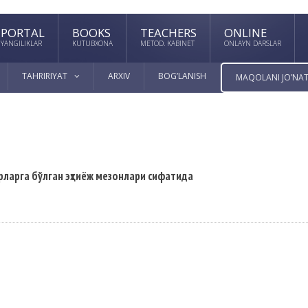
PORTAL
BOOKS
TEACHERS
ONLINE
YANGILIKLAR
KUTUBXONA
METOD. KABINET
ONLAYN DARSLAR
TAHRIRIYAT
ARXIV
BOG’LANISH
MAQOLANI JO’NAT
ларга бўлган эҳтиёж мезонлари сифатида