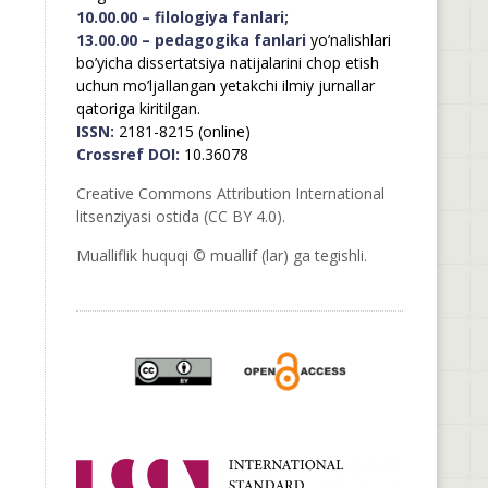
10.00.00 – filologiya fanlari;
13.00.00 – pedagogika fanlari
yo’nalishlari
bo’yicha dissertatsiya natijalarini chop etish
uchun mo’ljallangan yetakchi ilmiy jurnallar
qatoriga kiritilgan.
ISSN:
2181-8215 (online)
Crossref DOI:
10.36078
Creative Commons Attribution International
litsenziyasi ostida (CC BY 4.0).
Mualliflik huquqi © muallif (lar) ga tegishli.