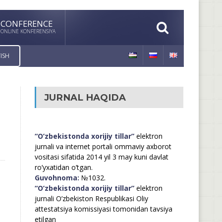
CONFERENCE
ONLINE KONFERENSIYA
ISH
JURNAL HAQIDA
“O’zbekistonda xorijiy tillar”
elektron
jurnali va internet portali ommaviy axborot
vositasi sifatida 2014 yil 3 may kuni davlat
ro’yxatidan o’tgan.
Guvohnoma:
№1032.
“O’zbekistonda xorijiy tillar”
elektron
jurnali O’zbekiston Respublikasi Oliy
attestatsiya komissiyasi tomonidan tavsiya
etilgan