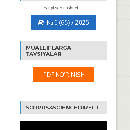
Yangi son nashr etildi
№ 6 (65) / 2025
MUALLIFLARGA
TAVSIYALAR
PDF KO’RINISHI
SCOPUS&SCIENCEDIRECT
Video
Pleyer