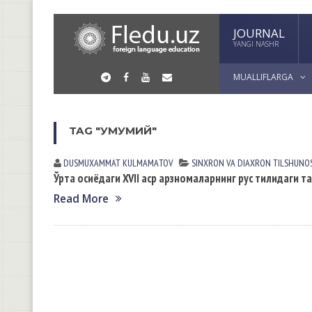
JOURNAL
YANGI NASHR
MUALLIFLARGA
TAG "УМУМИЙ"
DUSMUXAMMAT KULMАMАTOV
SINXRON VА DIАXRON TILSHUNO
Ўрта осиёдаги XVII аср арзномаларнинг рус тилидаги
Read More