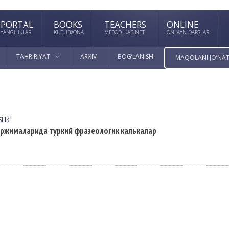
PORTAL
BOOKS
TEACHERS
ONLINE
YANGILIKLAR
KUTUBXONA
METOD. KABINET
ONLAYN DARSLAR
TAHRIRIYAT
ARXIV
BOG’LANISH
MAQOLANI JO’NAT
SLIK
 таржималарида туркий фразеологик калькалар