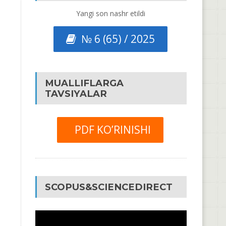
Yangi son nashr etildi
№ 6 (65) / 2025
MUALLIFLARGA
TAVSIYALAR
PDF KO’RINISHI
SCOPUS&SCIENCEDIRECT
Video
Pleyer