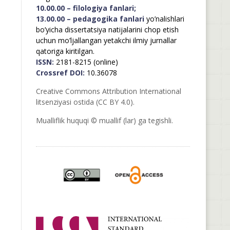
10.00.00 – filologiya fanlari;
13.00.00 – pedagogika fanlari
yo’nalishlari
bo’yicha dissertatsiya natijalarini chop etish
uchun mo’ljallangan yetakchi ilmiy jurnallar
qatoriga kiritilgan.
ISSN:
2181-8215 (online)
Crossref DOI:
10.36078
Creative Commons Attribution International
litsenziyasi ostida (CC BY 4.0).
Mualliflik huquqi © muallif (lar) ga tegishli.