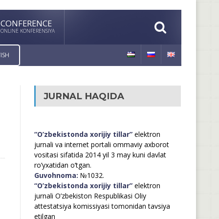
CONFERENCE
ONLINE KONFERENSIYA
ISH
JURNAL HAQIDA
“O’zbekistonda xorijiy tillar”
elektron
jurnali va internet portali ommaviy axborot
vositasi sifatida 2014 yil 3 may kuni davlat
ro’yxatidan o’tgan.
Guvohnoma:
№1032.
“O’zbekistonda xorijiy tillar”
elektron
jurnali O’zbekiston Respublikasi Oliy
attestatsiya komissiyasi tomonidan tavsiya
etilgan