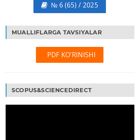
№ 6 (65) / 2025
MUALLIFLARGA TAVSIYALAR
PDF KO’RINISHI
SCOPUS&SCIENCEDIRECT
Video
Pleyer