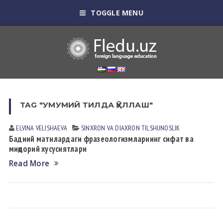
TOGGLE MENU
TAG "УМУМИЙ ТИЛДА ҚЎЛЛАШ"
ELVINA VELISHАEVА
SINXRON VА DIАXRON TILSHUNOSLIK
Бадиий матнлардаги фразеологизмларнинг сифат ва
миқдорий хусусиятлари
Read More