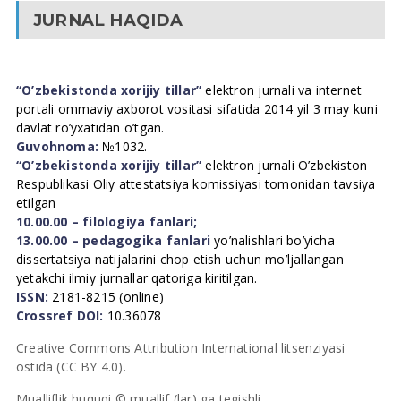
JURNAL HAQIDA
“O’zbekistonda xorijiy tillar”
elektron jurnali va internet
portali ommaviy axborot vositasi sifatida 2014 yil 3 may kuni
davlat ro’yxatidan o’tgan.
Guvohnoma:
№1032.
“O’zbekistonda xorijiy tillar”
elektron jurnali O’zbekiston
Respublikasi Oliy attestatsiya komissiyasi tomonidan tavsiya
etilgan
10.00.00 – filologiya fanlari;
13.00.00 – pedagogika fanlari
yo’nalishlari bo’yicha
dissertatsiya natijalarini chop etish uchun mo’ljallangan
yetakchi ilmiy jurnallar qatoriga kiritilgan.
ISSN:
2181-8215 (online)
Crossref DOI:
10.36078
Creative Commons Attribution International litsenziyasi
ostida (CC BY 4.0).
Mualliflik huquqi © muallif (lar) ga tegishli.