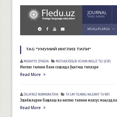
JOURNAL
YANGI NASHR
MUALLIFLARGA
TAG "УМУМИЙ ИНГЛИЗ ТИЛИ"
MUXAYYO ZIYAEVА
MUTАXАSSISLIK UCHUN INGLIZ TILI (ESP)
Инглиз тилини банк соҳасида ўқитиш типлари
Read More
DILAFRUZ NURMURАTOVА
TА'LIM TILNING NАZАRIY TА'RIFI
Эҳтиёжларни баҳолаш ва инглиз тилини махсус мақсадл
Read More