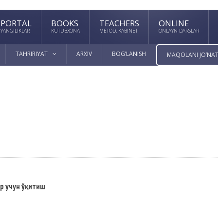
PORTAL
BOOKS
TEACHERS
ONLINE
YANGILIKLAR
KUTUBXONA
METOD. KABINET
ONLAYN DARSLAR
TAHRIRIYAT
ARXIV
BOG’LANISH
MAQOLANI JO’NAT
ар учун ўқитиш