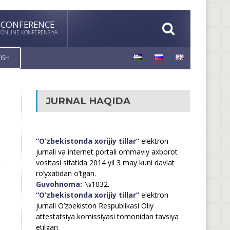
CONFERENCE
ONLINE KONFERENSIYA
ISH
JURNAL HAQIDA
“O’zbekistonda xorijiy tillar”
elektron
jurnali va internet portali ommaviy axborot
vositasi sifatida 2014 yil 3 may kuni davlat
ro’yxatidan o’tgan.
Guvohnoma:
№1032.
“O’zbekistonda xorijiy tillar”
elektron
jurnali O’zbekiston Respublikasi Oliy
attestatsiya komissiyasi tomonidan tavsiya
etilgan