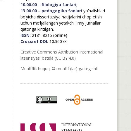
10.00.00 – filologiya fanlari;
13.00.00 – pedagogika fanlari
yo’nalishlari
bo’yicha dissertatsiya natijalarini chop etish
uchun mo’ljallangan yetakchi ilmiy jurnallar
qatoriga kiritilgan.
ISSN:
2181-8215 (online)
Crossref DOI:
10.36078
Creative Commons Attribution International
litsenziyasi ostida (CC BY 4.0).
Mualliflik huquqi © muallif (lar) ga tegishli.