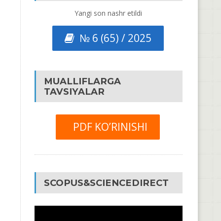
Yangi son nashr etildi
№ 6 (65) / 2025
MUALLIFLARGA
TAVSIYALAR
PDF KO’RINISHI
SCOPUS&SCIENCEDIRECT
Video
Pleyer