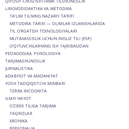
QIYOSIY-CHOG‘ISHTIRMA TILSHUNOSLIK
LINGVODIDAKTIKA VA METODIKA
TA’LIM TILNING NAZARIY TA’RIFI
METODIKA TARIXI — OLIMLAR IZLANISHLARIDA
TIL O’RGATISH TEXNOLOGIYALARI
MUTAXASSISLIK UCHUN INGLIZ TILI (ESP)
O’QITUVCHILARNING ISH TAJRIBASIDAN
PEDAGOGIKA. PSIXOLOGIYA
TARJIMASHUNOSLIK
JURNALISTIKA
ADABIYOT VA MADANIYAT
YOSH TADQIQOTCHI MINBARI
TERRA INCOGNITA
ILMIY HAYOT
O’ZBEK TILIGA TARJIMA
TAQRIZLAR
XRONIKA
PERSONALIA