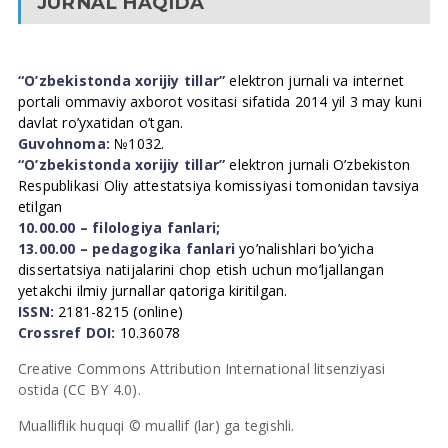
JURNAL HAQIDA
“O’zbekistonda xorijiy tillar”
elektron jurnali va internet
portali ommaviy axborot vositasi sifatida 2014 yil 3 may kuni
davlat ro’yxatidan o’tgan.
Guvohnoma:
№1032.
“O’zbekistonda xorijiy tillar”
elektron jurnali O’zbekiston
Respublikasi Oliy attestatsiya komissiyasi tomonidan tavsiya
etilgan
10.00.00 – filologiya fanlari;
13.00.00 – pedagogika fanlari
yo’nalishlari bo’yicha
dissertatsiya natijalarini chop etish uchun mo’ljallangan
yetakchi ilmiy jurnallar qatoriga kiritilgan.
ISSN:
2181-8215 (online)
Crossref DOI:
10.36078
Creative Commons Attribution International litsenziyasi
ostida (CC BY 4.0).
Mualliflik huquqi © muallif (lar) ga tegishli.