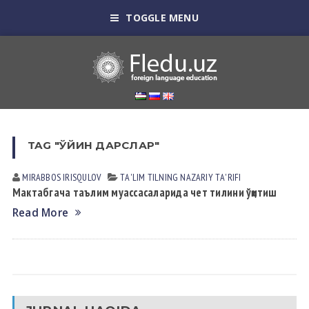
TOGGLE MENU
TAG "ЎЙИН ДАРСЛАР"
MIRABBOS IRISQULOV
TА'LIM TILNING NАZАRIY TА'RIFI
Мактабгача таълим муассасаларида чет тилини ўқитиш
Read More