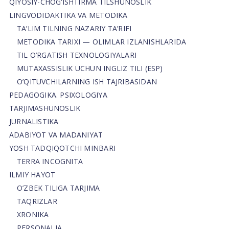
QIYOSIY-CHOG‘ISHTIRMA TILSHUNOSLIK
LINGVODIDAKTIKA VA METODIKA
TA’LIM TILNING NAZARIY TA’RIFI
METODIKA TARIXI — OLIMLAR IZLANISHLARIDA
TIL O’RGATISH TEXNOLOGIYALARI
MUTAXASSISLIK UCHUN INGLIZ TILI (ESP)
O’QITUVCHILARNING ISH TAJRIBASIDAN
PEDAGOGIKA. PSIXOLOGIYA
TARJIMASHUNOSLIK
JURNALISTIKA
ADABIYOT VA MADANIYAT
YOSH TADQIQOTCHI MINBARI
TERRA INCOGNITA
ILMIY HAYOT
O’ZBEK TILIGA TARJIMA
TAQRIZLAR
XRONIKA
PERSONALIA