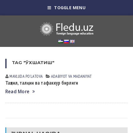
TOGGLE MENU
TAG "ЎХШАТИШ"
MAVLUDA POʼLАTOVА
АDАBIYOT VА MАDАNIYAT
Таҳлил, талқин ва тафаккур бирлиги
Read More