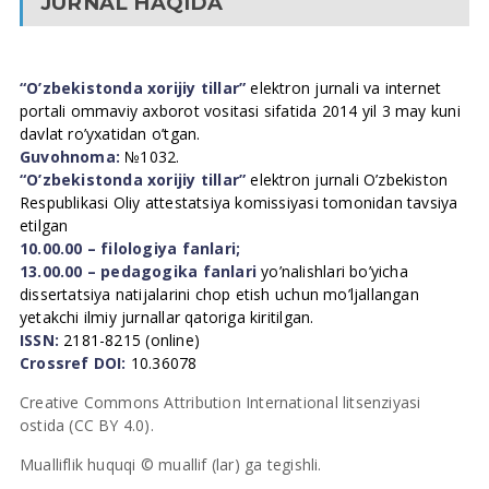
JURNAL HAQIDA
“O’zbekistonda xorijiy tillar”
elektron jurnali va internet
portali ommaviy axborot vositasi sifatida 2014 yil 3 may kuni
davlat ro’yxatidan o’tgan.
Guvohnoma:
№1032.
“O’zbekistonda xorijiy tillar”
elektron jurnali O’zbekiston
Respublikasi Oliy attestatsiya komissiyasi tomonidan tavsiya
etilgan
10.00.00 – filologiya fanlari;
13.00.00 – pedagogika fanlari
yo’nalishlari bo’yicha
dissertatsiya natijalarini chop etish uchun mo’ljallangan
yetakchi ilmiy jurnallar qatoriga kiritilgan.
ISSN:
2181-8215 (online)
Crossref DOI:
10.36078
Creative Commons Attribution International litsenziyasi
ostida (CC BY 4.0).
Mualliflik huquqi © muallif (lar) ga tegishli.