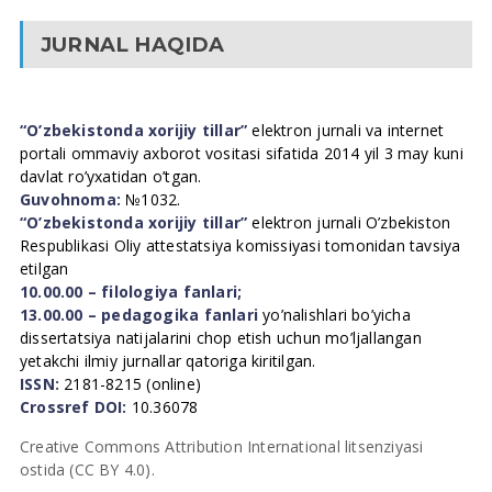
JURNAL HAQIDA
“O’zbekistonda xorijiy tillar”
elektron jurnali va internet
portali ommaviy axborot vositasi sifatida 2014 yil 3 may kuni
davlat ro’yxatidan o’tgan.
Guvohnoma:
№1032.
“O’zbekistonda xorijiy tillar”
elektron jurnali O’zbekiston
Respublikasi Oliy attestatsiya komissiyasi tomonidan tavsiya
etilgan
10.00.00 – filologiya fanlari;
13.00.00 – pedagogika fanlari
yo’nalishlari bo’yicha
dissertatsiya natijalarini chop etish uchun mo’ljallangan
yetakchi ilmiy jurnallar qatoriga kiritilgan.
ISSN:
2181-8215 (online)
Crossref DOI:
10.36078
Creative Commons Attribution International litsenziyasi
ostida (CC BY 4.0).