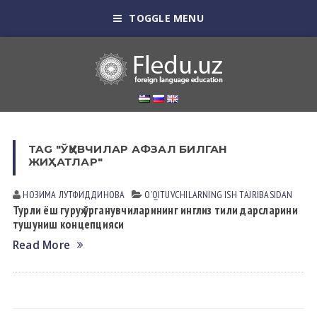
TOGGLE MENU
TAG "ЎҚУВЧИЛАР АФЗАЛ БИЛГАН
ЖИҲАТЛАР"
НОЗИМА ЛУТФИДДИНОВА
OʼQITUVCHILАRNING ISH TАJRIBАSIDАN
Турли ёш гуруҳ ўрганувчиларининг инглиз тили дарсларини
тушуниш концепцияси
Read More