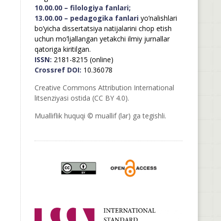
10.00.00 – filologiya fanlari;
13.00.00 – pedagogika fanlari
yo’nalishlari
bo’yicha dissertatsiya natijalarini chop etish
uchun mo’ljallangan yetakchi ilmiy jurnallar
qatoriga kiritilgan.
ISSN:
2181-8215 (online)
Crossref DOI:
10.36078
Creative Commons Attribution International
litsenziyasi ostida (CC BY 4.0).
Mualliflik huquqi © muallif (lar) ga tegishli.