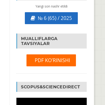
Yangi son nashr etildi
№ 6 (65) / 2025
MUALLIFLARGA
TAVSIYALAR
PDF KO’RINISHI
SCOPUS&SCIENCEDIRECT
Video
Pleyer