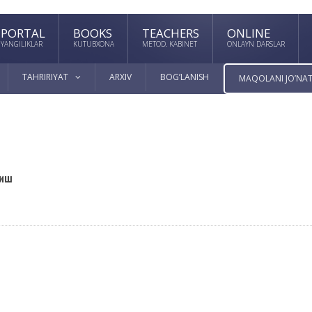
PORTAL
BOOKS
TEACHERS
ONLINE
YANGILIKLAR
KUTUBXONA
METOD. KABINET
ONLAYN DARSLAR
TAHRIRIYAT
ARXIV
BOG’LANISH
MAQOLANI JO’NAT
тиш