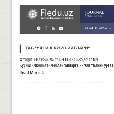
JOURNAL
YANGI NASHR
MUALLIFLARGA
TAG "ЎҚИТИШ ХУСУСИЯТЛАРИ"
YOQUT SHАRIPOVА
TА'LIM TILNING NАZАRIY TА'RIFI
Кўриш имконияти чекланганларга инглиз тилини ўрга
Read More