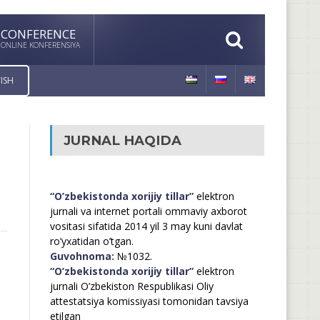
CONFERENCE
ONLINE KONFERENSIYA
ISH
JURNAL HAQIDA
“O’zbekistonda xorijiy tillar”
elektron
jurnali va internet portali ommaviy axborot
vositasi sifatida 2014 yil 3 may kuni davlat
ro’yxatidan o’tgan.
Guvohnoma:
№1032.
“O’zbekistonda xorijiy tillar”
elektron
jurnali O’zbekiston Respublikasi Oliy
attestatsiya komissiyasi tomonidan tavsiya
etilgan