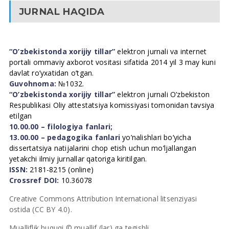
JURNAL HAQIDA
“O’zbekistonda xorijiy tillar”
elektron jurnali va internet
portali ommaviy axborot vositasi sifatida 2014 yil 3 may kuni
davlat ro’yxatidan o’tgan.
Guvohnoma:
№1032.
“O’zbekistonda xorijiy tillar”
elektron jurnali O’zbekiston
Respublikasi Oliy attestatsiya komissiyasi tomonidan tavsiya
etilgan
10.00.00 – filologiya fanlari;
13.00.00 – pedagogika fanlari
yo’nalishlari bo’yicha
dissertatsiya natijalarini chop etish uchun mo’ljallangan
yetakchi ilmiy jurnallar qatoriga kiritilgan.
ISSN:
2181-8215 (online)
Crossref DOI:
10.36078
Creative Commons Attribution International litsenziyasi
ostida (CC BY 4.0).
Mualliflik huquqi © muallif (lar) ga tegishli.