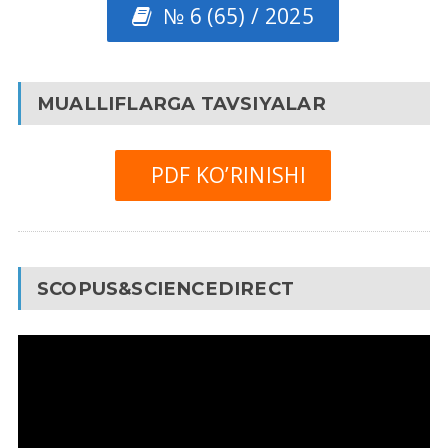
№ 6 (65) / 2025
MUALLIFLARGA TAVSIYALAR
PDF KO’RINISHI
SCOPUS&SCIENCEDIRECT
Video
Pleyer