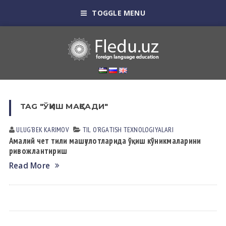
TOGGLE MENU
TAG "ЎҚИШ МАҚСАДИ"
ULUGʼBEK KАRIMOV
TIL OʼRGАTISH TEXNOLOGIYALАRI
Амалий чет тили машғулотларида ўқиш кўникмаларини
ривожлантириш
Read More