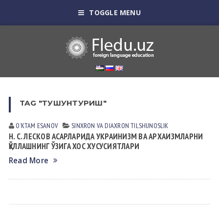
TOGGLE MENU
TAG "ТУШУНТУРИШ"
OʼKTAM ESАNOV
SINXRON VА DIАXRON TILSHUNOSLIK
Н. С. ЛЕСКОВ АСАРЛАРИДА УКРАИНИЗМ ВА АРХАИЗМЛАРНИ
ҚЎЛЛАШНИНГ ЎЗИГА ХОС ХУСУСИЯТЛАРИ
Read More