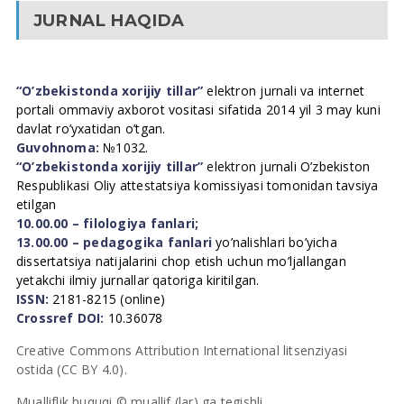
JURNAL HAQIDA
“O’zbekistonda xorijiy tillar”
elektron jurnali va internet
portali ommaviy axborot vositasi sifatida 2014 yil 3 may kuni
davlat ro’yxatidan o’tgan.
Guvohnoma:
№1032.
“O’zbekistonda xorijiy tillar”
elektron jurnali O’zbekiston
Respublikasi Oliy attestatsiya komissiyasi tomonidan tavsiya
etilgan
10.00.00 – filologiya fanlari;
13.00.00 – pedagogika fanlari
yo’nalishlari bo’yicha
dissertatsiya natijalarini chop etish uchun mo’ljallangan
yetakchi ilmiy jurnallar qatoriga kiritilgan.
ISSN:
2181-8215 (online)
Crossref DOI:
10.36078
Creative Commons Attribution International litsenziyasi
ostida (CC BY 4.0).
Mualliflik huquqi © muallif (lar) ga tegishli.