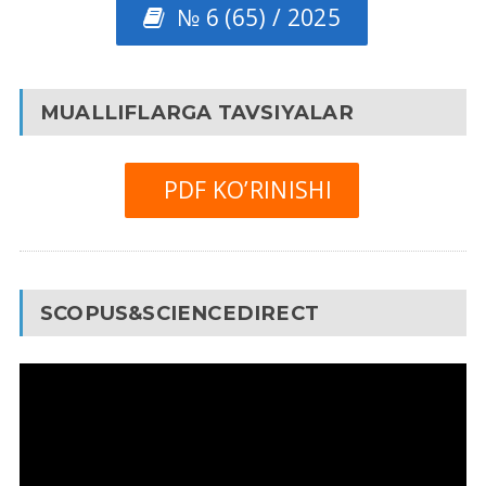
№ 6 (65) / 2025
MUALLIFLARGA TAVSIYALAR
PDF KO’RINISHI
SCOPUS&SCIENCEDIRECT
Video
Pleyer