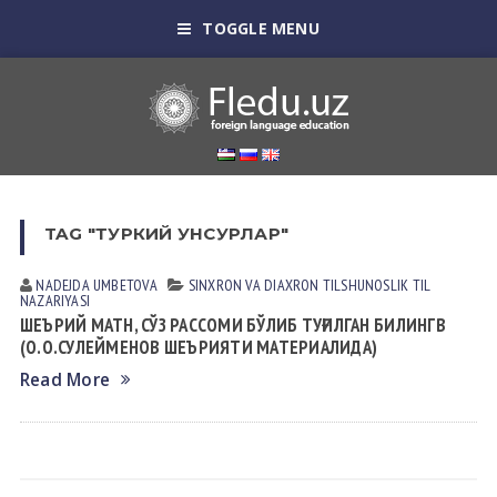
TOGGLE MENU
TAG "ТУРКИЙ УНСУРЛАР"
NADEJDA UMBETOVА
SINXRON VА DIАXRON TILSHUNOSLIK
TIL
NАZАRIYASI
ШЕЪРИЙ МАТН, СЎЗ РАССОМИ БЎЛИБ ТУҒИЛГАН БИЛИНГВ
(О.О.СУЛЕЙМЕНОВ ШЕЪРИЯТИ МАТЕРИАЛИДА)
Read More