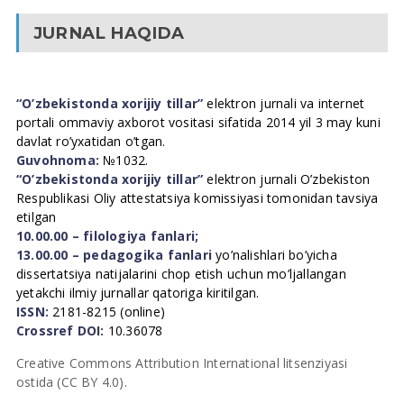
JURNAL HAQIDA
“O’zbekistonda xorijiy tillar”
elektron jurnali va internet
portali ommaviy axborot vositasi sifatida 2014 yil 3 may kuni
davlat ro’yxatidan o’tgan.
Guvohnoma:
№1032.
“O’zbekistonda xorijiy tillar”
elektron jurnali O’zbekiston
Respublikasi Oliy attestatsiya komissiyasi tomonidan tavsiya
etilgan
10.00.00 – filologiya fanlari;
13.00.00 – pedagogika fanlari
yo’nalishlari bo’yicha
dissertatsiya natijalarini chop etish uchun mo’ljallangan
yetakchi ilmiy jurnallar qatoriga kiritilgan.
ISSN:
2181-8215 (online)
Crossref DOI:
10.36078
Creative Commons Attribution International litsenziyasi
ostida (CC BY 4.0).