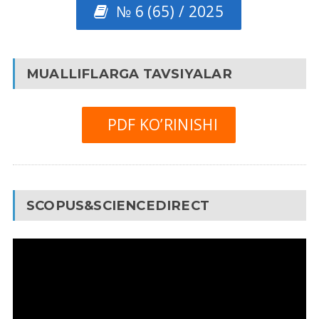
№ 6 (65) / 2025
MUALLIFLARGA TAVSIYALAR
PDF KO’RINISHI
SCOPUS&SCIENCEDIRECT
Video
Pleyer