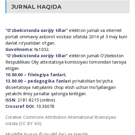
JURNAL HAQIDA
“O’zbekistonda xorijiy tillar”
elektron jurnali va internet
portali ommaviy axborot vositasi sifatida 2014 yil 3 may kuni
davlat ro’yxatidan o’tgan.
Guvohnoma:
№1032.
“O’zbekistonda xorijiy tillar”
elektron jurnali O’zbekiston
Respublikasi Oliy attestatsiya komissiyasi tomonidan tavsiya
etilgan
10.00.00 – filologiya fanlari;
13.00.00 – pedagogika fanlari
yo’nalishlari bo’yicha
dissertatsiya natijalarini chop etish uchun mo’ljallangan
yetakchi ilmiy jurnallar qatoriga kiritilgan.
ISSN:
2181-8215 (online)
Crossref DOI:
10.36078
Creative Commons Attribution International litsenziyasi
ostida (CC BY 4.0).
Mualliflik huquqi © muallif (lar) ga tegishli.