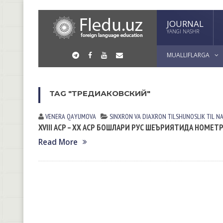
JOURNAL
YANGI NASHR
MUALLIFLARGA
TAG "ТРЕДИАКОВСКИЙ"
VENERA QАYUMOVА
SINXRON VА DIАXRON TILSHUNOSLIK
TIL N
XVIII АСР – ХХ АСР БОШЛАРИ РУС ШЕЪРИЯТИДА НОМЕТ
Read More