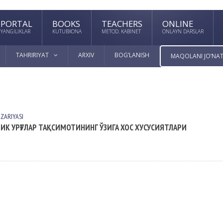
PORTAL
BOOKS
TEACHERS
ONLINE
YANGILIKLAR
KUTUBXONA
METOD. KABINET
ONLAYN DARSLAR
TAHRIRIYAT
ARXIV
BOG’LANISH
MAQOLANI JO’NAT
АZАRIYASI
РИК УРҒУЛАР ТАҚСИМОТИНИНГ ЎЗИГА ХОС ХУСУСИЯТЛАРИ