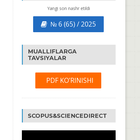
Yangi son nashr etildi
№ 6 (65) / 2025
MUALLIFLARGA
TAVSIYALAR
PDF KO’RINISHI
SCOPUS&SCIENCEDIRECT
Video
Pleyer