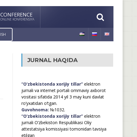
CONFERENCE
ONLINE KONFERENSIYA
ISH
JURNAL HAQIDA
“O’zbekistonda xorijiy tillar”
elektron
jurnali va internet portali ommaviy axborot
vositasi sifatida 2014 yil 3 may kuni davlat
ro’yxatidan o’tgan.
Guvohnoma:
№1032.
“O’zbekistonda xorijiy tillar”
elektron
jurnali O’zbekiston Respublikasi Oliy
attestatsiya komissiyasi tomonidan tavsiya
etilgan