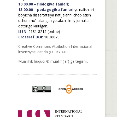
10.00.00 – filologiya fanlari;
13.00.00 – pedagogika fanlari
yo’nalishlari
bo’yicha dissertatsiya natijalarini chop etish
uchun mo’ljallangan yetakchi ilmiy jurnallar
qatoriga kiritilgan.
ISSN:
2181-8215 (online)
Crossref DOI:
10.36078
Creative Commons Attribution International
litsenziyasi ostida (CC BY 4.0).
Mualliflik huquqi © muallif (lar) ga tegishli.