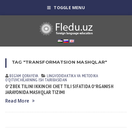
TOGGLE MENU
TAG "TRANSFORMATSION MASHQLAR"
BEG‘AM QORAYEVA
LINGVODIDАKTIKА VА METODIKА
OʼQITUVCHILАRNING ISH TАJRIBАSIDАN
OʻZBEK TILINI IKKINCHI CHET TILI SIFATIDA OʻRGANISH
JARAYONIDA MASHQLAR TIZIMI
Read More