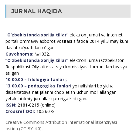
JURNAL HAQIDA
“O’zbekistonda xorijiy tillar”
elektron jurnali va internet
portali ommaviy axborot vositasi sifatida 2014 yil 3 may kuni
davlat ro’yxatidan o’tgan.
Guvohnoma:
№1032.
“O’zbekistonda xorijiy tillar”
elektron jurnali O’zbekiston
Respublikasi Oliy attestatsiya komissiyasi tomonidan tavsiya
etilgan
10.00.00 – filologiya fanlari;
13.00.00 – pedagogika fanlari
yo’nalishlari bo’yicha
dissertatsiya natijalarini chop etish uchun mo’ljallangan
yetakchi ilmiy jurnallar qatoriga kiritilgan.
ISSN:
2181-8215 (online)
Crossref DOI:
10.36078
Creative Commons Attribution International litsenziyasi
ostida (CC BY 4.0).