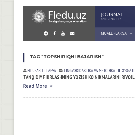
JOURNAL
YANGI NASHR
MUALLIFLARGA
TAG "TOPSHIRIQNI BAJARISH"
NILUFAR TILLАEVА
LINGVODIDАKTIKА VА METODIKА
TIL OʼRGАT
TANQIDIY FIKRLASHNING YOZISH KO‘NIKMALARINI RIVOJL
Read More