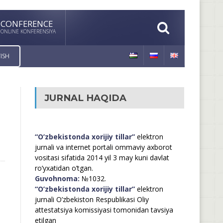
CONFERENCE
ONLINE KONFERENSIYA
ISH
JURNAL HAQIDA
“O’zbekistonda xorijiy tillar”
elektron
jurnali va internet portali ommaviy axborot
vositasi sifatida 2014 yil 3 may kuni davlat
ro’yxatidan o’tgan.
Guvohnoma:
№1032.
“O’zbekistonda xorijiy tillar”
elektron
jurnali O’zbekiston Respublikasi Oliy
attestatsiya komissiyasi tomonidan tavsiya
etilgan