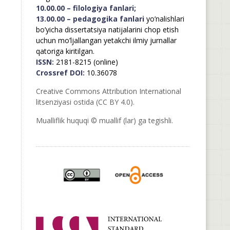
10.00.00 – filologiya fanlari;
13.00.00 – pedagogika fanlari
yo’nalishlari
bo’yicha dissertatsiya natijalarini chop etish
uchun mo’ljallangan yetakchi ilmiy jurnallar
qatoriga kiritilgan.
ISSN:
2181-8215 (online)
Crossref DOI:
10.36078
Creative Commons Attribution International
litsenziyasi ostida (CC BY 4.0).
Mualliflik huquqi © muallif (lar) ga tegishli.