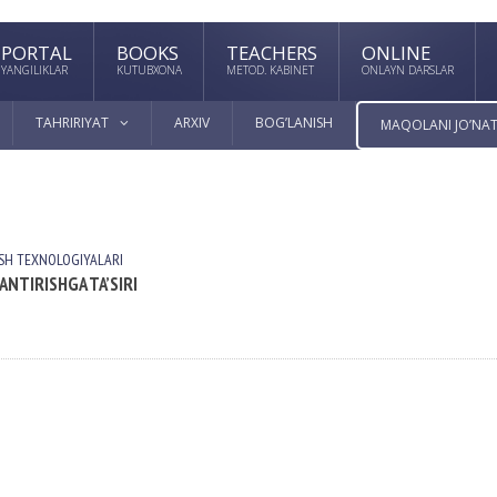
PORTAL
BOOKS
TEACHERS
ONLINE
YANGILIKLAR
KUTUBXONA
METOD. KABINET
ONLAYN DARSLAR
TAHRIRIYAT
ARXIV
BOG’LANISH
MAQOLANI JO’NAT
ISH TEXNOLOGIYALАRI
ANTIRISHGA TA’SIRI