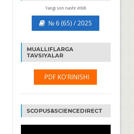
Yangi son nashr etildi
№ 6 (65) / 2025
MUALLIFLARGA
TAVSIYALAR
PDF KO’RINISHI
SCOPUS&SCIENCEDIRECT
Video
Pleyer