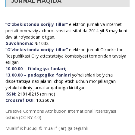
JURNAL HAQIDA
“O’zbekistonda xorijiy tillar”
elektron jurnali va internet
portali ommaviy axborot vositasi sifatida 2014 yil 3 may kuni
davlat ro’yxatidan o’tgan.
Guvohnoma:
№1032.
“O’zbekistonda xorijiy tillar”
elektron jurnali O’zbekiston
Respublikasi Oliy attestatsiya komissiyasi tomonidan tavsiya
etilgan
10.00.00 – filologiya fanlari;
13.00.00 – pedagogika fanlari
yo’nalishlari bo’yicha
dissertatsiya natijalarini chop etish uchun mo’ljallangan
yetakchi ilmiy jurnallar qatoriga kiritilgan.
ISSN:
2181-8215 (online)
Crossref DOI:
10.36078
Creative Commons Attribution International litsenziyasi
ostida (CC BY 4.0).
Mualliflik huquqi © muallif (lar) ga tegishli.