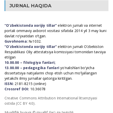
JURNAL HAQIDA
“O’zbekistonda xorijiy tillar”
elektron jurnali va internet
portali ommaviy axborot vositasi sifatida 2014 yil 3 may kuni
davlat ro’yxatidan o’tgan.
Guvohnoma:
№1032.
“O’zbekistonda xorijiy tillar”
elektron jurnali O’zbekiston
Respublikasi Oliy attestatsiya komissiyasi tomonidan tavsiya
etilgan
10.00.00 – filologiya fanlari;
13.00.00 – pedagogika fanlari
yo’nalishlari bo’yicha
dissertatsiya natijalarini chop etish uchun mo’ljallangan
yetakchi ilmiy jurnallar qatoriga kiritilgan.
ISSN:
2181-8215 (online)
Crossref DOI:
10.36078
Creative Commons Attribution International litsenziyasi
ostida (CC BY 4.0).
Mualliflik huquqi © muallif (lar) ga tegishli.