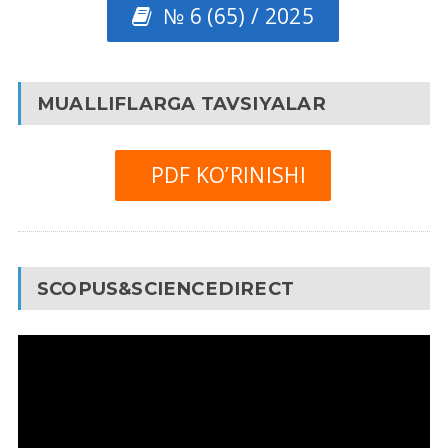
№ 6 (65) / 2025
MUALLIFLARGA TAVSIYALAR
PDF KO’RINISHI
SCOPUS&SCIENCEDIRECT
Video
Pleyer