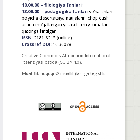
10.00.00 – filologiya fanlari;
13.00.00 – pedagogika fanlari
yo’nalishlari
bo’yicha dissertatsiya natijalarini chop etish
uchun mo’ljallangan yetakchi ilmiy jurnallar
qatoriga kiritilgan.
ISSN:
2181-8215 (online)
Crossref DOI:
10.36078
Creative Commons Attribution International
litsenziyasi ostida (CC BY 4.0).
Mualliflik huquqi © muallif (lar) ga tegishli.