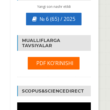
Yangi son nashr etildi
№ 6 (65) / 2025
MUALLIFLARGA
TAVSIYALAR
PDF KO’RINISHI
SCOPUS&SCIENCEDIRECT
Video
Pleyer