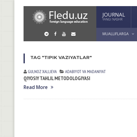
JOURNAL
YANGI NASHR
MUALLIFLARGA
TAG "TIPIK VAZIYATLAR"
GULNOZ XАLLIEVА
АDАBIYOT VА MАDАNIYAT
QIYOSIY TAHLIL METODOLOGIYASI
Read More