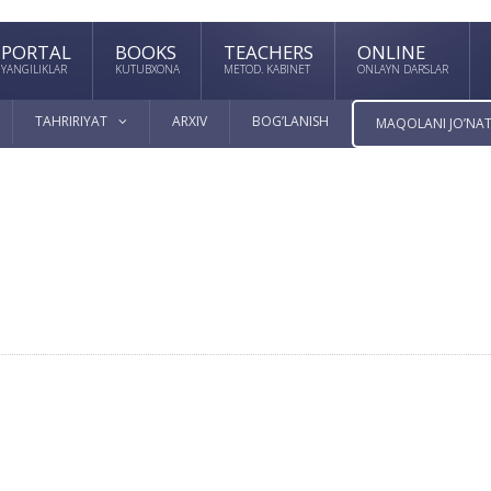
PORTAL
BOOKS
TEACHERS
ONLINE
YANGILIKLAR
KUTUBXONA
METOD. KABINET
ONLAYN DARSLAR
TAHRIRIYAT
ARXIV
BOG’LANISH
MAQOLANI JO’NAT