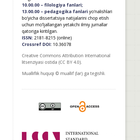
10.00.00 – filologiya fanlari;
13.00.00 – pedagogika fanlari
yo’nalishlari
bo’yicha dissertatsiya natijalarini chop etish
uchun mo’ljallangan yetakchi ilmiy jurnallar
qatoriga kiritilgan.
ISSN:
2181-8215 (online)
Crossref DOI:
10.36078
Creative Commons Attribution International
litsenziyasi ostida (CC BY 4.0).
Mualliflik huquqi © muallif (lar) ga tegishli.