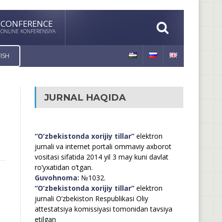
CONFERENCE
ONLINE KONFERENSIYA
ISH
JURNAL HAQIDA
“O’zbekistonda xorijiy tillar”
elektron
jurnali va internet portali ommaviy axborot
vositasi sifatida 2014 yil 3 may kuni davlat
ro’yxatidan o’tgan.
Guvohnoma:
№1032.
“O’zbekistonda xorijiy tillar”
elektron
jurnali O’zbekiston Respublikasi Oliy
attestatsiya komissiyasi tomonidan tavsiya
etilgan