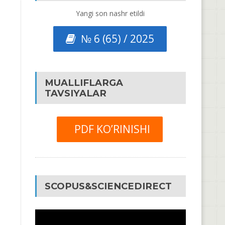
Yangi son nashr etildi
№ 6 (65) / 2025
MUALLIFLARGA
TAVSIYALAR
PDF KO’RINISHI
SCOPUS&SCIENCEDIRECT
Video
Pleyer