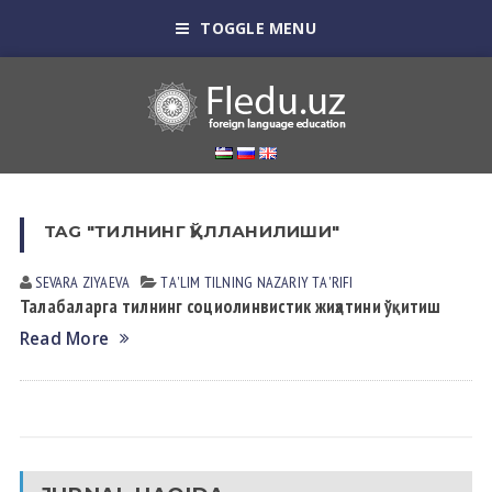
TOGGLE MENU
TAG "ТИЛНИНГ ҚЎЛЛАНИЛИШИ"
SEVARA ZIYAEVА
TА'LIM TILNING NАZАRIY TА'RIFI
Талабаларга тилнинг социолинвистик жиҳатини ўқитиш
Read More