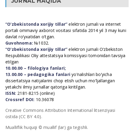
JURNAL HAQIDA
“O’zbekistonda xorijiy tillar”
elektron jurnali va internet
portali ommaviy axborot vositasi sifatida 2014 yil 3 may kuni
davlat ro’yxatidan o’tgan.
Guvohnoma:
№1032.
“O’zbekistonda xorijiy tillar”
elektron jurnali O’zbekiston
Respublikasi Oliy attestatsiya komissiyasi tomonidan tavsiya
etilgan
10.00.00 – filologiya fanlari;
13.00.00 – pedagogika fanlari
yo’nalishlari bo’yicha
dissertatsiya natijalarini chop etish uchun mo’ljallangan
yetakchi ilmiy jurnallar qatoriga kiritilgan.
ISSN:
2181-8215 (online)
Crossref DOI:
10.36078
Creative Commons Attribution International litsenziyasi
ostida (CC BY 4.0).
Mualliflik huquqi © muallif (lar) ga tegishli.