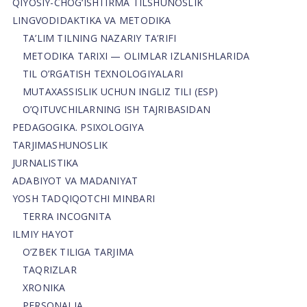
QIYOSIY-CHOG‘ISHTIRMA TILSHUNOSLIK
LINGVODIDAKTIKA VA METODIKA
TA’LIM TILNING NAZARIY TA’RIFI
METODIKA TARIXI — OLIMLAR IZLANISHLARIDA
TIL O’RGATISH TEXNOLOGIYALARI
MUTAXASSISLIK UCHUN INGLIZ TILI (ESP)
O’QITUVCHILARNING ISH TAJRIBASIDAN
PEDAGOGIKA. PSIXOLOGIYA
TARJIMASHUNOSLIK
JURNALISTIKA
ADABIYOT VA MADANIYAT
YOSH TADQIQOTCHI MINBARI
TERRA INCOGNITA
ILMIY HAYOT
O’ZBEK TILIGA TARJIMA
TAQRIZLAR
XRONIKA
PERSONALIA