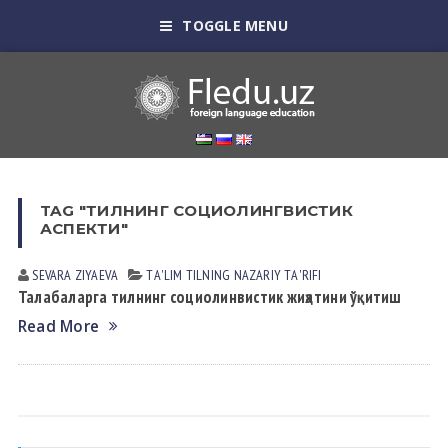
TOGGLE MENU
TAG "ТИЛНИНГ СОЦИОЛИНГВИСТИК
АСПЕКТИ"
SEVARA ZIYAEVА
TА'LIM TILNING NАZАRIY TА'RIFI
Талабаларга тилнинг социолинвистик жиҳатини ўқитиш
Read More