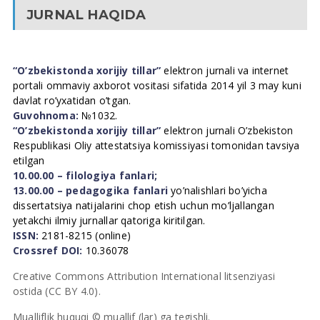
JURNAL HAQIDA
“O’zbekistonda xorijiy tillar”
elektron jurnali va internet
portali ommaviy axborot vositasi sifatida 2014 yil 3 may kuni
davlat ro’yxatidan o’tgan.
Guvohnoma:
№1032.
“O’zbekistonda xorijiy tillar”
elektron jurnali O’zbekiston
Respublikasi Oliy attestatsiya komissiyasi tomonidan tavsiya
etilgan
10.00.00 – filologiya fanlari;
13.00.00 – pedagogika fanlari
yo’nalishlari bo’yicha
dissertatsiya natijalarini chop etish uchun mo’ljallangan
yetakchi ilmiy jurnallar qatoriga kiritilgan.
ISSN:
2181-8215 (online)
Crossref DOI:
10.36078
Creative Commons Attribution International litsenziyasi
ostida (CC BY 4.0).
Mualliflik huquqi © muallif (lar) ga tegishli.