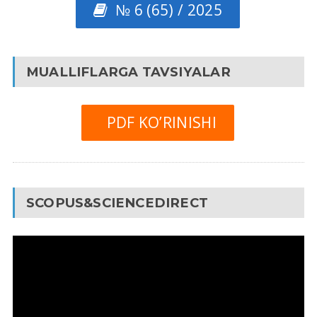
№ 6 (65) / 2025
MUALLIFLARGA TAVSIYALAR
PDF KO’RINISHI
SCOPUS&SCIENCEDIRECT
Video
Pleyer