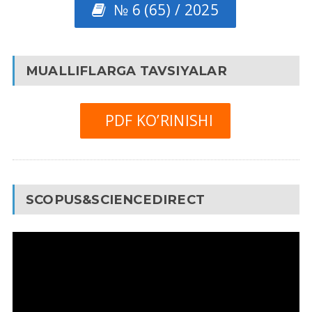
№ 6 (65) / 2025
MUALLIFLARGA TAVSIYALAR
PDF KO’RINISHI
SCOPUS&SCIENCEDIRECT
Video
Pleyer