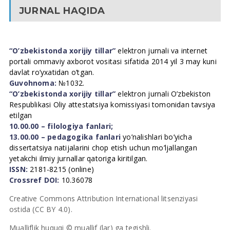
JURNAL HAQIDA
“O’zbekistonda xorijiy tillar”
elektron jurnali va internet
portali ommaviy axborot vositasi sifatida 2014 yil 3 may kuni
davlat ro’yxatidan o’tgan.
Guvohnoma:
№1032.
“O’zbekistonda xorijiy tillar”
elektron jurnali O’zbekiston
Respublikasi Oliy attestatsiya komissiyasi tomonidan tavsiya
etilgan
10.00.00 – filologiya fanlari;
13.00.00 – pedagogika fanlari
yo’nalishlari bo’yicha
dissertatsiya natijalarini chop etish uchun mo’ljallangan
yetakchi ilmiy jurnallar qatoriga kiritilgan.
ISSN:
2181-8215 (online)
Crossref DOI:
10.36078
Creative Commons Attribution International litsenziyasi
ostida (CC BY 4.0).
Mualliflik huquqi © muallif (lar) ga tegishli.