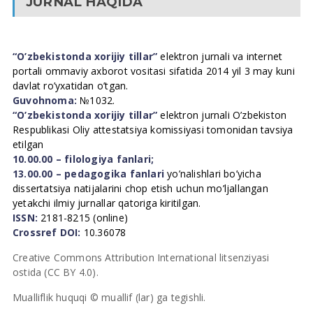
JURNAL HAQIDA
“O’zbekistonda xorijiy tillar”
elektron jurnali va internet
portali ommaviy axborot vositasi sifatida 2014 yil 3 may kuni
davlat ro’yxatidan o’tgan.
Guvohnoma:
№1032.
“O’zbekistonda xorijiy tillar”
elektron jurnali O’zbekiston
Respublikasi Oliy attestatsiya komissiyasi tomonidan tavsiya
etilgan
10.00.00 – filologiya fanlari;
13.00.00 – pedagogika fanlari
yo’nalishlari bo’yicha
dissertatsiya natijalarini chop etish uchun mo’ljallangan
yetakchi ilmiy jurnallar qatoriga kiritilgan.
ISSN:
2181-8215 (online)
Crossref DOI:
10.36078
Creative Commons Attribution International litsenziyasi
ostida (CC BY 4.0).
Mualliflik huquqi © muallif (lar) ga tegishli.