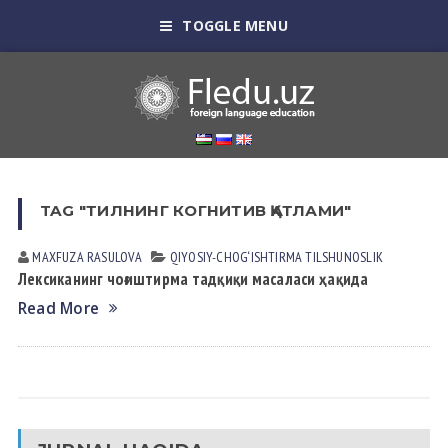
TOGGLE MENU
TAG "ТИЛНИНГ КОГНИТИВ ҚАТЛАМИ"
MAXFUZA RАSULOVА
QIYOSIY-CHOG‘ISHTIRMA TILSHUNOSLIK
Лексиканинг чоғиштирма тадқиқи масаласи ҳақида
Read More