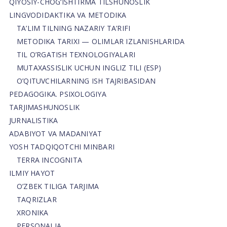
QIYOSIY-CHOG‘ISHTIRMA TILSHUNOSLIK
LINGVODIDAKTIKA VA METODIKA
TA’LIM TILNING NAZARIY TA’RIFI
METODIKA TARIXI — OLIMLAR IZLANISHLARIDA
TIL O’RGATISH TEXNOLOGIYALARI
MUTAXASSISLIK UCHUN INGLIZ TILI (ESP)
O’QITUVCHILARNING ISH TAJRIBASIDAN
PEDAGOGIKA. PSIXOLOGIYA
TARJIMASHUNOSLIK
JURNALISTIKA
ADABIYOT VA MADANIYAT
YOSH TADQIQOTCHI MINBARI
TERRA INCOGNITA
ILMIY HAYOT
O’ZBEK TILIGA TARJIMA
TAQRIZLAR
XRONIKA
PERSONALIA