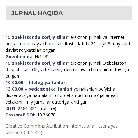
JURNAL HAQIDA
“O’zbekistonda xorijiy tillar”
elektron jurnali va internet
portali ommaviy axborot vositasi sifatida 2014 yil 3 may kuni
davlat ro’yxatidan o’tgan.
Guvohnoma:
№1032.
“O’zbekistonda xorijiy tillar”
elektron jurnali O’zbekiston
Respublikasi Oliy attestatsiya komissiyasi tomonidan tavsiya
etilgan
10.00.00 – filologiya fanlari;
13.00.00 – pedagogika fanlari
yo’nalishlari bo’yicha
dissertatsiya natijalarini chop etish uchun mo’ljallangan
yetakchi ilmiy jurnallar qatoriga kiritilgan.
ISSN:
2181-8215 (online)
Crossref DOI:
10.36078
Creative Commons Attribution International litsenziyasi
ostida (CC BY 4.0).