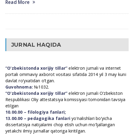
Read More
JURNAL HAQIDA
“O’zbekistonda xorijiy tillar”
elektron jurnali va internet
portali ommaviy axborot vositasi sifatida 2014 yil 3 may kuni
davlat ro’yxatidan o’tgan.
Guvohnoma:
№1032.
“O’zbekistonda xorijiy tillar”
elektron jurnali O’zbekiston
Respublikasi Oliy attestatsiya komissiyasi tomonidan tavsiya
etilgan
10.00.00 – filologiya fanlari;
13.00.00 – pedagogika fanlari
yo’nalishlari bo’yicha
dissertatsiya natijalarini chop etish uchun mo’ljallangan
yetakchi ilmiy jurnallar qatoriga kiritilgan.