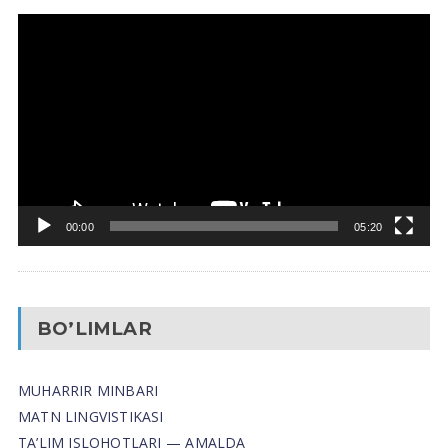
Video
Pleyer
00:00
05:20
BO’LIMLAR
MUHARRIR MINBARI
MATN LINGVISTIKASI
TA’LIM ISLOHOTLARI — AMALDA