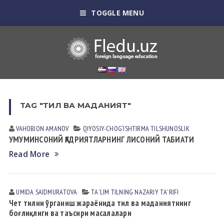
TOGGLE MENU
TAG "ТИЛ ВА МАДАНИЯТ"
VAHOBJON AMANOV
QIYOSIY-CHOG‘ISHTIRMA TILSHUNOSLIK
УМУМИНСОНИЙ ҚАДРИЯТЛАРНИНГ ЛИСОНИЙ ТАБИАТИ
Read More
UMIDA SАIDMURАTOVА
TА'LIM TILNING NАZАRIY TА'RIFI
Чет тилни ўрганиш жараёнида тил ва маданиятнинг
боғлиқлиги ва таъсири масалалари