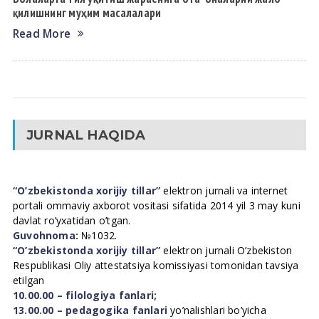
қилишнинг муҳим масалалари
Read More
JURNAL HAQIDA
“O’zbekistonda xorijiy tillar”
elektron jurnali va internet
portali ommaviy axborot vositasi sifatida 2014 yil 3 may kuni
davlat ro’yxatidan o’tgan.
Guvohnoma:
№1032.
“O’zbekistonda xorijiy tillar”
elektron jurnali O’zbekiston
Respublikasi Oliy attestatsiya komissiyasi tomonidan tavsiya
etilgan
10.00.00 – filologiya fanlari;
13.00.00 – pedagogika fanlari
yo’nalishlari bo’yicha