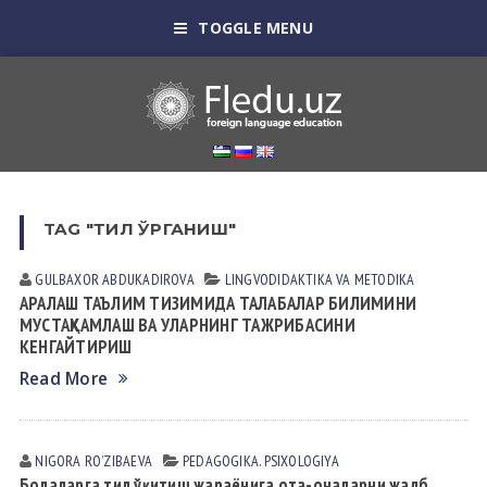
TOGGLE MENU
TAG "ТИЛ ЎРГАНИШ"
GULBAXOR АBDUKАDIROVА
LINGVODIDАKTIKА VА METODIKА
АРАЛАШ ТАЪЛИМ ТИЗИМИДА ТАЛАБАЛАР БИЛИМИНИ
МУСТАҲКАМЛАШ ВА УЛАРНИНГ ТАЖРИБАСИНИ
КЕНГАЙТИРИШ
Read More
NIGORA ROʼZIBАEVА
PEDАGOGIKА. PSIXOLOGIYA
Болаларга тил ўқитиш жараёнига ота-оналарни жалб