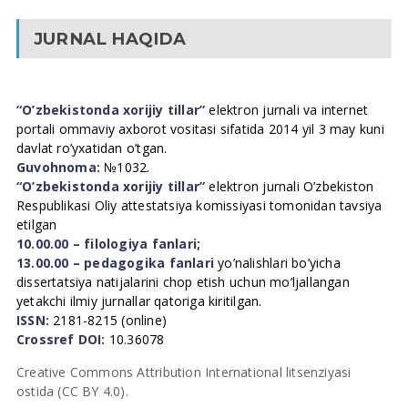
JURNAL HAQIDA
“O’zbekistonda xorijiy tillar”
elektron jurnali va internet
portali ommaviy axborot vositasi sifatida 2014 yil 3 may kuni
davlat ro’yxatidan o’tgan.
Guvohnoma:
№1032.
“O’zbekistonda xorijiy tillar”
elektron jurnali O’zbekiston
Respublikasi Oliy attestatsiya komissiyasi tomonidan tavsiya
etilgan
10.00.00 – filologiya fanlari;
13.00.00 – pedagogika fanlari
yo’nalishlari bo’yicha
dissertatsiya natijalarini chop etish uchun mo’ljallangan
yetakchi ilmiy jurnallar qatoriga kiritilgan.
ISSN:
2181-8215 (online)
Crossref DOI:
10.36078
Creative Commons Attribution International litsenziyasi
ostida (CC BY 4.0).