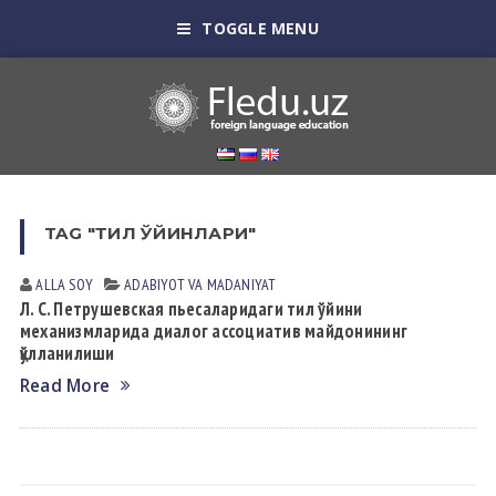
TOGGLE MENU
TAG "ТИЛ ЎЙИНЛАРИ"
ALLA SOY
АDАBIYOT VА MАDАNIYAT
Л. С. Петрушевская пьесаларидаги тил ўйини
механизмларида диалог ассоциатив майдонининг
қўлланилиши
Read More