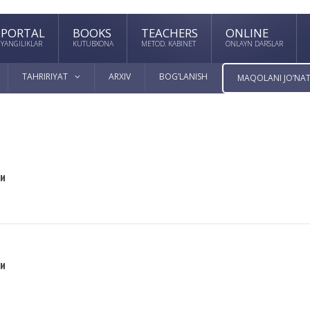
PORTAL
BOOKS
TEACHERS
ONLINE
YANGILIKLAR
KUTUBXONA
METOD. KABINET
ONLAYN DARSLAR
TAHRIRIYAT
ARXIV
BOG’LANISH
MAQOLANI JO’NAT
ри
ри