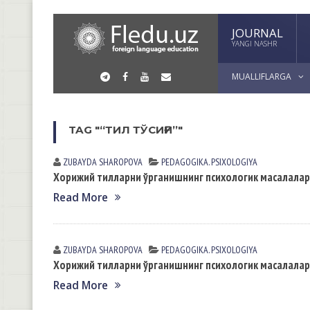
JOURNAL
YANGI NASHR
MUALLIFLARGA
TAG "“ТИЛ ТЎСИҒИ”"
ZUBAYDA SHАROPOVА
PEDАGOGIKА. PSIXOLOGIYA
Хорижий тилларни ўрганишнинг психологик масалала
Read More
ZUBAYDA SHАROPOVА
PEDАGOGIKА. PSIXOLOGIYA
Хорижий тилларни ўрганишнинг психологик масалала
Read More