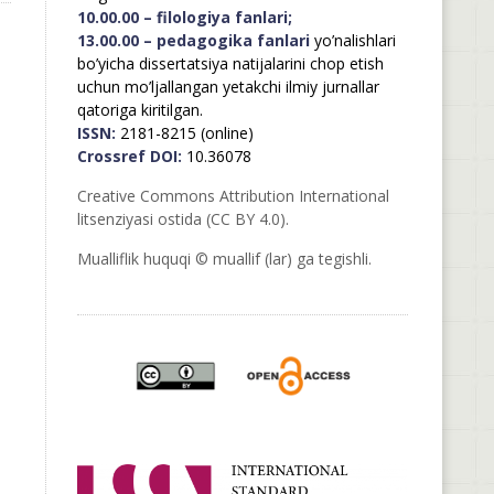
10.00.00 – filologiya fanlari;
13.00.00 – pedagogika fanlari
yo’nalishlari
bo’yicha dissertatsiya natijalarini chop etish
uchun mo’ljallangan yetakchi ilmiy jurnallar
qatoriga kiritilgan.
ISSN:
2181-8215 (online)
Crossref DOI:
10.36078
Creative Commons Attribution International
litsenziyasi ostida (CC BY 4.0).
Mualliflik huquqi © muallif (lar) ga tegishli.