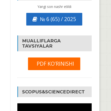
Yangi son nashr etildi
№ 6 (65) / 2025
MUALLIFLARGA
TAVSIYALAR
PDF KO’RINISHI
SCOPUS&SCIENCEDIRECT
Video
Pleyer