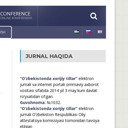
CONFERENCE
ONLINE KONFERENSIYA
ISH
JURNAL HAQIDA
“O’zbekistonda xorijiy tillar”
elektron
jurnali va internet portali ommaviy axborot
vositasi sifatida 2014 yil 3 may kuni davlat
ro’yxatidan o’tgan.
Guvohnoma:
№1032.
“O’zbekistonda xorijiy tillar”
elektron
jurnali O’zbekiston Respublikasi Oliy
attestatsiya komissiyasi tomonidan tavsiya
etilgan