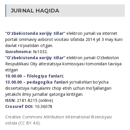
JURNAL HAQIDA
“O’zbekistonda xorijiy tillar”
elektron jurnali va internet
portali ommaviy axborot vositasi sifatida 2014 yil 3 may kuni
davlat ro’yxatidan o’tgan.
Guvohnoma:
№1032.
“O’zbekistonda xorijiy tillar”
elektron jurnali O’zbekiston
Respublikasi Oliy attestatsiya komissiyasi tomonidan tavsiya
etilgan
10.00.00 – filologiya fanlari;
13.00.00 – pedagogika fanlari
yo’nalishlari bo’yicha
dissertatsiya natijalarini chop etish uchun mo’ljallangan
yetakchi ilmiy jurnallar qatoriga kiritilgan.
ISSN:
2181-8215 (online)
Crossref DOI:
10.36078
Creative Commons Attribution International litsenziyasi
ostida (CC BY 4.0).