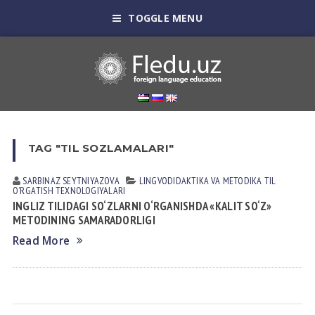
TOGGLE MENU
TAG "TIL SOZLAMALARI"
SARBINAZ SEYTNIYAZOVА
LINGVODIDАKTIKА VА METODIKА
TIL
OʼRGАTISH TEXNOLOGIYALАRI
INGLIZ TILIDAGI SO‘ZLARNI O‘RGANISHDA «KALIT SO‘Z»
METODINING SAMARADORLIGI
Read More