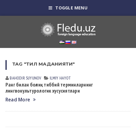
TOGGLE MENU
TAG "ТИЛ МАДАНИЯТИ"
BAHODIR SUYUNOV
ILMIY HАYOT
Ранг билан боғлиқ тиббий терминларнинг
лингвокультурологик хусусиятлари
Read More