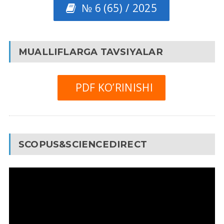
№ 6 (65) / 2025
MUALLIFLARGA TAVSIYALAR
PDF KO’RINISHI
SCOPUS&SCIENCEDIRECT
Video
Pleyer