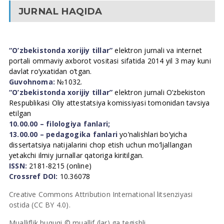
JURNAL HAQIDA
“O’zbekistonda xorijiy tillar”
elektron jurnali va internet
portali ommaviy axborot vositasi sifatida 2014 yil 3 may kuni
davlat ro’yxatidan o’tgan.
Guvohnoma:
№1032.
“O’zbekistonda xorijiy tillar”
elektron jurnali O’zbekiston
Respublikasi Oliy attestatsiya komissiyasi tomonidan tavsiya
etilgan
10.00.00 – filologiya fanlari;
13.00.00 – pedagogika fanlari
yo’nalishlari bo’yicha
dissertatsiya natijalarini chop etish uchun mo’ljallangan
yetakchi ilmiy jurnallar qatoriga kiritilgan.
ISSN:
2181-8215 (online)
Crossref DOI:
10.36078
Creative Commons Attribution International litsenziyasi
ostida (CC BY 4.0).
Mualliflik huquqi © muallif (lar) ga tegishli.