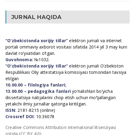
JURNAL HAQIDA
“O’zbekistonda xorijiy tillar”
elektron jurnali va internet
portali ommaviy axborot vositasi sifatida 2014 yil 3 may kuni
davlat ro’yxatidan o’tgan.
Guvohnoma:
№1032.
“O’zbekistonda xorijiy tillar”
elektron jurnali O’zbekiston
Respublikasi Oliy attestatsiya komissiyasi tomonidan tavsiya
etilgan
10.00.00 – filologiya fanlari;
13.00.00 – pedagogika fanlari
yo’nalishlari bo’yicha
dissertatsiya natijalarini chop etish uchun mo’ljallangan
yetakchi ilmiy jurnallar qatoriga kiritilgan.
ISSN:
2181-8215 (online)
Crossref DOI:
10.36078
Creative Commons Attribution International litsenziyasi
ostida (CC BY 4.0).