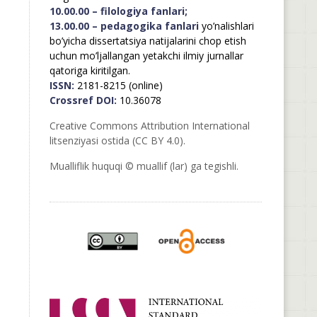
10.00.00 – filologiya fanlari;
13.00.00 – pedagogika fanlari
yo’nalishlari
bo’yicha dissertatsiya natijalarini chop etish
uchun mo’ljallangan yetakchi ilmiy jurnallar
qatoriga kiritilgan.
ISSN:
2181-8215 (online)
Crossref DOI:
10.36078
Creative Commons Attribution International
litsenziyasi ostida (CC BY 4.0).
Mualliflik huquqi © muallif (lar) ga tegishli.