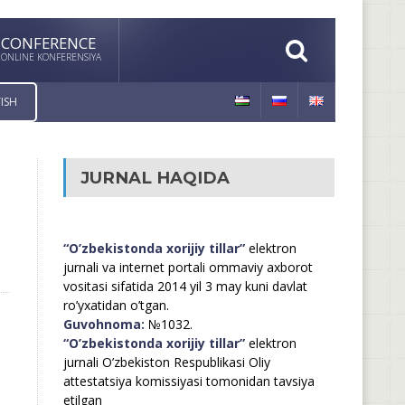
CONFERENCE
ONLINE KONFERENSIYA
ISH
JURNAL HAQIDA
“O’zbekistonda xorijiy tillar”
elektron
jurnali va internet portali ommaviy axborot
vositasi sifatida 2014 yil 3 may kuni davlat
ro’yxatidan o’tgan.
Guvohnoma:
№1032.
“O’zbekistonda xorijiy tillar”
elektron
jurnali O’zbekiston Respublikasi Oliy
attestatsiya komissiyasi tomonidan tavsiya
etilgan