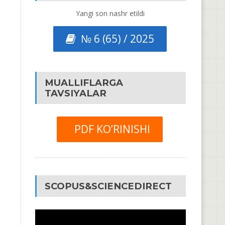
Yangi son nashr etildi
№ 6 (65) / 2025
MUALLIFLARGA
TAVSIYALAR
PDF KO’RINISHI
SCOPUS&SCIENCEDIRECT
Video
Pleyer