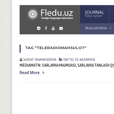
JOURNAL
YANGI NASHR
MUALLIFLARGA
TAG "TELERADIOMAHSULOT"
SAODAT SHАMАKSUDOVА
OAV TILI
TIL NАZАRIYASI
MEDIAMATN: SARLAVHA MAJMUASI, SARLAVHA TANLASH QOI
Read More