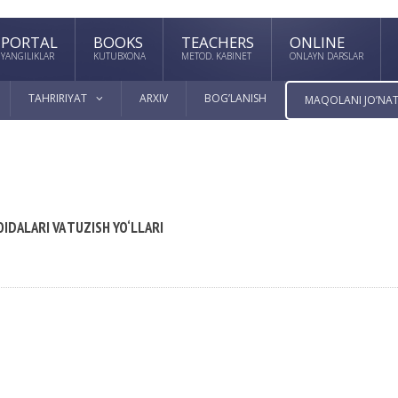
PORTAL
BOOKS
TEACHERS
ONLINE
YANGILIKLAR
KUTUBXONA
METOD. KABINET
ONLAYN DARSLAR
TAHRIRIYAT
ARXIV
BOG’LANISH
MAQOLANI JO’NAT
DALARI VA TUZISH YO‘LLARI