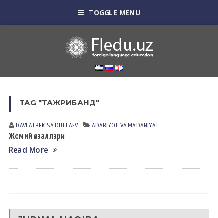
TOGGLE MENU
TAG "ТАЖРИБАНД"
DAVLATBEK SА'DULLАEV
АDАBIYOT VА MАDАNIYAT
Жомий ғазаллари
Read More