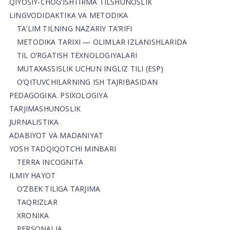
QIYOSIY-CHOG‘ISHTIRMA TILSHUNOSLIK
LINGVODIDAKTIKA VA METODIKA
TA’LIM TILNING NAZARIY TA’RIFI
METODIKA TARIXI — OLIMLAR IZLANISHLARIDA
TIL O’RGATISH TEXNOLOGIYALARI
MUTAXASSISLIK UCHUN INGLIZ TILI (ESP)
O’QITUVCHILARNING ISH TAJRIBASIDAN
PEDAGOGIKA. PSIXOLOGIYA
TARJIMASHUNOSLIK
JURNALISTIKA
ADABIYOT VA MADANIYAT
YOSH TADQIQOTCHI MINBARI
TERRA INCOGNITA
ILMIY HAYOT
O’ZBEK TILIGA TARJIMA
TAQRIZLAR
XRONIKA
PERSONALIA