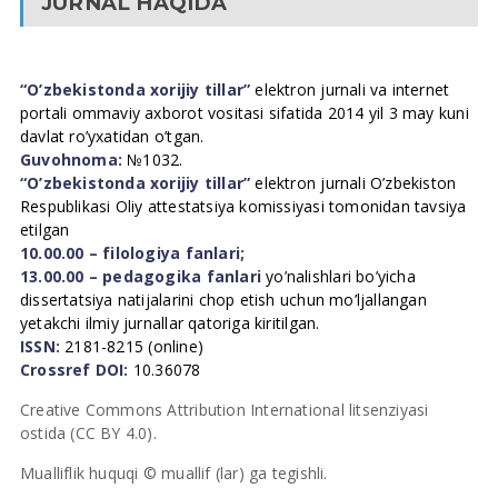
JURNAL HAQIDA
“O’zbekistonda xorijiy tillar”
elektron jurnali va internet
portali ommaviy axborot vositasi sifatida 2014 yil 3 may kuni
davlat ro’yxatidan o’tgan.
Guvohnoma:
№1032.
“O’zbekistonda xorijiy tillar”
elektron jurnali O’zbekiston
Respublikasi Oliy attestatsiya komissiyasi tomonidan tavsiya
etilgan
10.00.00 – filologiya fanlari;
13.00.00 – pedagogika fanlari
yo’nalishlari bo’yicha
dissertatsiya natijalarini chop etish uchun mo’ljallangan
yetakchi ilmiy jurnallar qatoriga kiritilgan.
ISSN:
2181-8215 (online)
Crossref DOI:
10.36078
Creative Commons Attribution International litsenziyasi
ostida (CC BY 4.0).
Mualliflik huquqi © muallif (lar) ga tegishli.