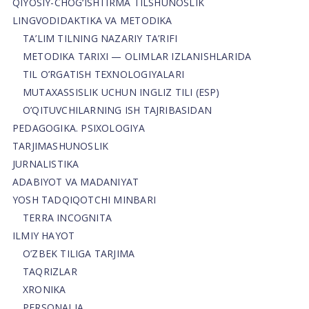
QIYOSIY-CHOG‘ISHTIRMA TILSHUNOSLIK
LINGVODIDAKTIKA VA METODIKA
TA’LIM TILNING NAZARIY TA’RIFI
METODIKA TARIXI — OLIMLAR IZLANISHLARIDA
TIL O’RGATISH TEXNOLOGIYALARI
MUTAXASSISLIK UCHUN INGLIZ TILI (ESP)
O’QITUVCHILARNING ISH TAJRIBASIDAN
PEDAGOGIKA. PSIXOLOGIYA
TARJIMASHUNOSLIK
JURNALISTIKA
ADABIYOT VA MADANIYAT
YOSH TADQIQOTCHI MINBARI
TERRA INCOGNITA
ILMIY HAYOT
O’ZBEK TILIGA TARJIMA
TAQRIZLAR
XRONIKA
PERSONALIA