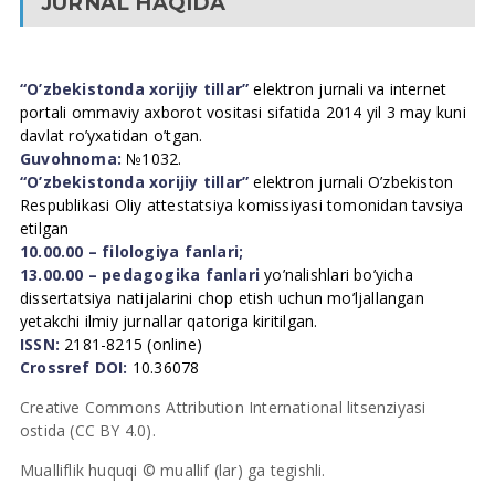
JURNAL HAQIDA
“O’zbekistonda xorijiy tillar”
elektron jurnali va internet
portali ommaviy axborot vositasi sifatida 2014 yil 3 may kuni
davlat ro’yxatidan o’tgan.
Guvohnoma:
№1032.
“O’zbekistonda xorijiy tillar”
elektron jurnali O’zbekiston
Respublikasi Oliy attestatsiya komissiyasi tomonidan tavsiya
etilgan
10.00.00 – filologiya fanlari;
13.00.00 – pedagogika fanlari
yo’nalishlari bo’yicha
dissertatsiya natijalarini chop etish uchun mo’ljallangan
yetakchi ilmiy jurnallar qatoriga kiritilgan.
ISSN:
2181-8215 (online)
Crossref DOI:
10.36078
Creative Commons Attribution International litsenziyasi
ostida (CC BY 4.0).
Mualliflik huquqi © muallif (lar) ga tegishli.