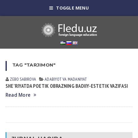
TOGGLE MENU
TAG "TARJIMON"
ZEBO SАBIROVА
АDАBIYOT VА MАDАNIYAT
SHE’RIYATDA POETIK OBRAZNING BADIIY-ESTETIK VAZIFASI
Read More