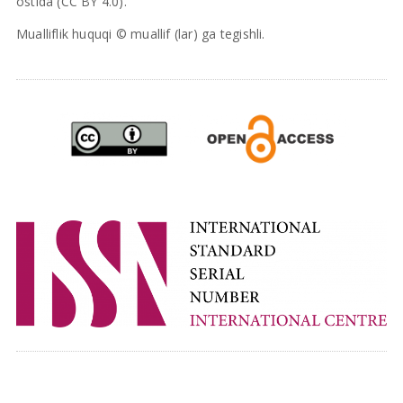
ostida (CC BY 4.0).
Mualliflik huquqi © muallif (lar) ga tegishli.