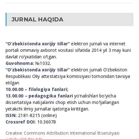
JURNAL HAQIDA
“O’zbekistonda xorijiy tillar”
elektron jurnali va internet
portali ommaviy axborot vositasi sifatida 2014 yil 3 may kuni
davlat ro’yxatidan o’tgan.
Guvohnoma:
№1032.
“O’zbekistonda xorijiy tillar”
elektron jurnali O’zbekiston
Respublikasi Oliy attestatsiya komissiyasi tomonidan tavsiya
etilgan
10.00.00 – filologiya fanlari;
13.00.00 – pedagogika fanlari
yo’nalishlari bo’yicha
dissertatsiya natijalarini chop etish uchun mo’ljallangan
yetakchi ilmiy jurnallar qatoriga kiritilgan.
ISSN:
2181-8215 (online)
Crossref DOI:
10.36078
Creative Commons Attribution International litsenziyasi