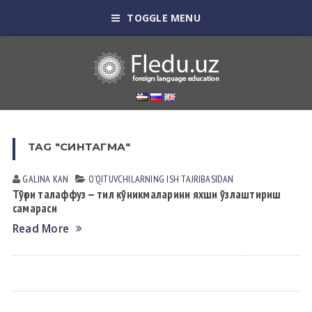
TOGGLE MENU
TAG "СИНТАГМА"
GALINA KАN
OʼQITUVCHILАRNING ISH TАJRIBАSIDАN
Тўғри талаффуз — тил кўникмаларини яхши ўзлаштириш
самараси
Read More