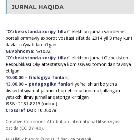
JURNAL HAQIDA
“O’zbekistonda xorijiy tillar”
elektron jurnali va internet
portali ommaviy axborot vositasi sifatida 2014 yil 3 may kuni
davlat ro’yxatidan o’tgan.
Guvohnoma:
№1032.
“O’zbekistonda xorijiy tillar”
elektron jurnali O’zbekiston
Respublikasi Oliy attestatsiya komissiyasi tomonidan tavsiya
etilgan
10.00.00 – filologiya fanlari;
13.00.00 – pedagogika fanlari
yo’nalishlari bo’yicha
dissertatsiya natijalarini chop etish uchun mo’ljallangan
yetakchi ilmiy jurnallar qatoriga kiritilgan.
ISSN:
2181-8215 (online)
Crossref DOI:
10.36078
Creative Commons Attribution International litsenziyasi
ostida (CC BY 4.0).
Mualliflik huquqi © muallif (lar) ga tegishli.