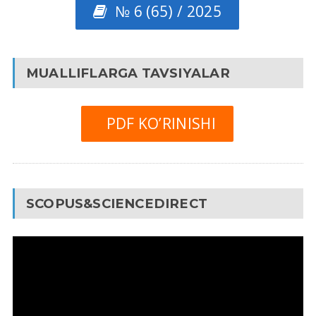
№ 6 (65) / 2025
MUALLIFLARGA TAVSIYALAR
PDF KO’RINISHI
SCOPUS&SCIENCEDIRECT
Video
Pleyer