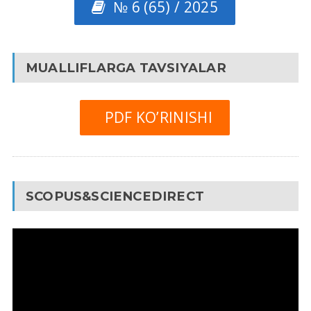
№ 6 (65) / 2025
MUALLIFLARGA TAVSIYALAR
PDF KO’RINISHI
SCOPUS&SCIENCEDIRECT
Video
Pleyer