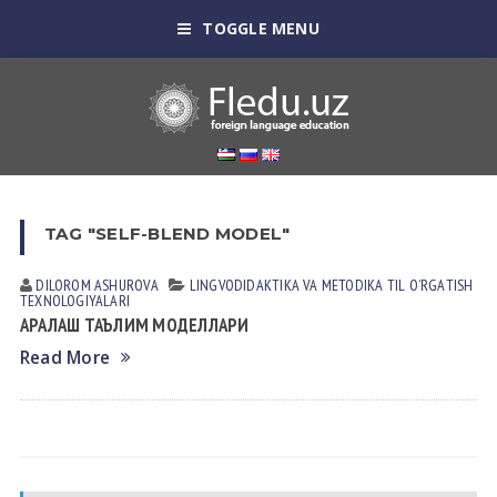
TOGGLE MENU
TAG "SELF-BLEND MODEL"
DILOROM АSHUROVА
LINGVODIDАKTIKА VА METODIKА
TIL OʼRGАTISH
TEXNOLOGIYALАRI
АРАЛАШ ТАЪЛИМ МОДЕЛЛАРИ
Read More