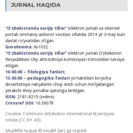
JURNAL HAQIDA
“O’zbekistonda xorijiy tillar”
elektron jurnali va internet
portali ommaviy axborot vositasi sifatida 2014 yil 3 may kuni
davlat ro’yxatidan o’tgan.
Guvohnoma:
№1032.
“O’zbekistonda xorijiy tillar”
elektron jurnali O’zbekiston
Respublikasi Oliy attestatsiya komissiyasi tomonidan tavsiya
etilgan
10.00.00 – filologiya fanlari;
13.00.00 – pedagogika fanlari
yo’nalishlari bo’yicha
dissertatsiya natijalarini chop etish uchun mo’ljallangan
yetakchi ilmiy jurnallar qatoriga kiritilgan.
ISSN:
2181-8215 (online)
Crossref DOI:
10.36078
Creative Commons Attribution International litsenziyasi
ostida (CC BY 4.0).
Mualliflik huquqi © muallif (lar) ga tegishli.