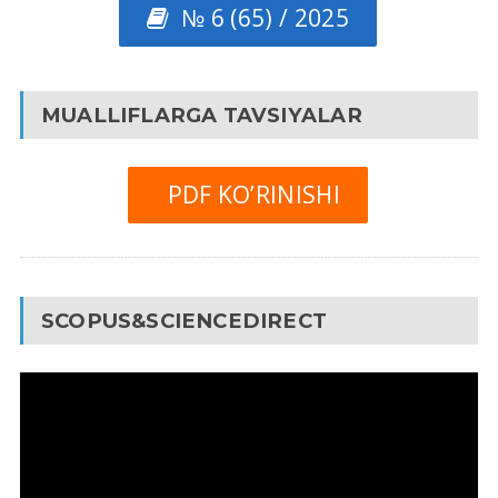
№ 6 (65) / 2025
MUALLIFLARGA TAVSIYALAR
PDF KO’RINISHI
SCOPUS&SCIENCEDIRECT
Video
Pleyer