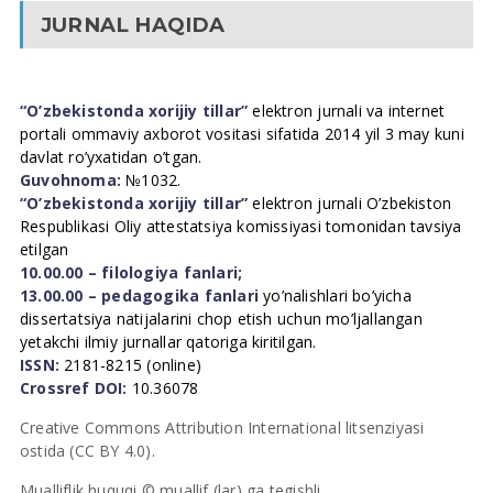
JURNAL HAQIDA
“O’zbekistonda xorijiy tillar”
elektron jurnali va internet
portali ommaviy axborot vositasi sifatida 2014 yil 3 may kuni
davlat ro’yxatidan o’tgan.
Guvohnoma:
№1032.
“O’zbekistonda xorijiy tillar”
elektron jurnali O’zbekiston
Respublikasi Oliy attestatsiya komissiyasi tomonidan tavsiya
etilgan
10.00.00 – filologiya fanlari;
13.00.00 – pedagogika fanlari
yo’nalishlari bo’yicha
dissertatsiya natijalarini chop etish uchun mo’ljallangan
yetakchi ilmiy jurnallar qatoriga kiritilgan.
ISSN:
2181-8215 (online)
Crossref DOI:
10.36078
Creative Commons Attribution International litsenziyasi
ostida (CC BY 4.0).
Mualliflik huquqi © muallif (lar) ga tegishli.