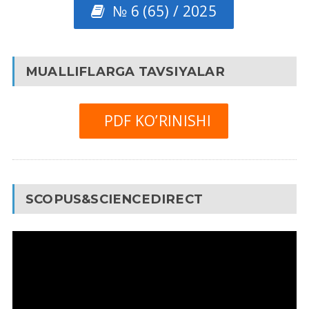
№ 6 (65) / 2025
MUALLIFLARGA TAVSIYALAR
PDF KO’RINISHI
SCOPUS&SCIENCEDIRECT
Video
Pleyer