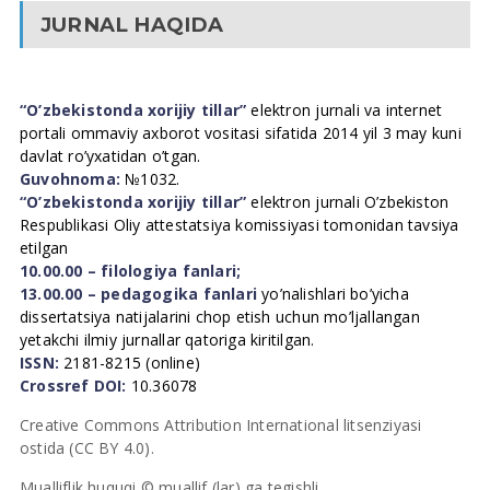
JURNAL HAQIDA
“O’zbekistonda xorijiy tillar”
elektron jurnali va internet
portali ommaviy axborot vositasi sifatida 2014 yil 3 may kuni
davlat ro’yxatidan o’tgan.
Guvohnoma:
№1032.
“O’zbekistonda xorijiy tillar”
elektron jurnali O’zbekiston
Respublikasi Oliy attestatsiya komissiyasi tomonidan tavsiya
etilgan
10.00.00 – filologiya fanlari;
13.00.00 – pedagogika fanlari
yo’nalishlari bo’yicha
dissertatsiya natijalarini chop etish uchun mo’ljallangan
yetakchi ilmiy jurnallar qatoriga kiritilgan.
ISSN:
2181-8215 (online)
Crossref DOI:
10.36078
Creative Commons Attribution International litsenziyasi
ostida (CC BY 4.0).
Mualliflik huquqi © muallif (lar) ga tegishli.