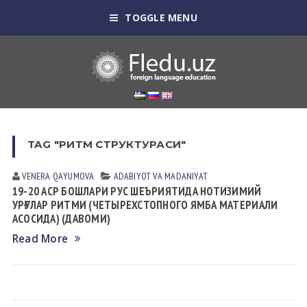
TOGGLE MENU
TAG "РИТМ СТРУКТУРАСИ"
VENERA QАYUMOVА
АDАBIYOT VА MАDАNIYAT
19-20 АСР БОШЛАРИ РУС ШЕЪРИЯТИДА НОТИЗИМИЙ
УРҒУЛАР РИТМИ (ЧЕТЫРЕХСТОПНОГО ЯМБА МАТЕРИАЛИ
АСОСИДА) (ДАВОМИ)
Read More