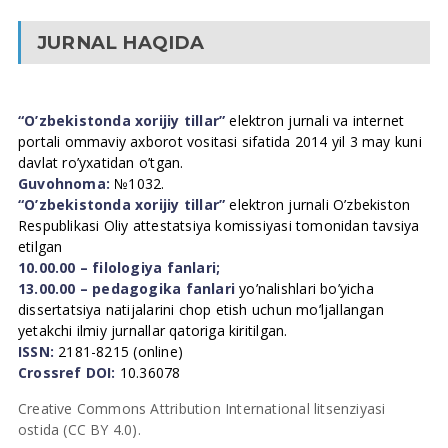
JURNAL HAQIDA
“O’zbekistonda xorijiy tillar”
elektron jurnali va internet
portali ommaviy axborot vositasi sifatida 2014 yil 3 may kuni
davlat ro’yxatidan o’tgan.
Guvohnoma:
№1032.
“O’zbekistonda xorijiy tillar”
elektron jurnali O’zbekiston
Respublikasi Oliy attestatsiya komissiyasi tomonidan tavsiya
etilgan
10.00.00 – filologiya fanlari;
13.00.00 – pedagogika fanlari
yo’nalishlari bo’yicha
dissertatsiya natijalarini chop etish uchun mo’ljallangan
yetakchi ilmiy jurnallar qatoriga kiritilgan.
ISSN:
2181-8215 (online)
Crossref DOI:
10.36078
Creative Commons Attribution International litsenziyasi
ostida (CC BY 4.0).