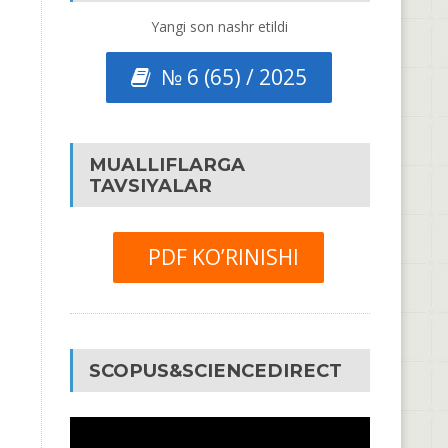
Yangi son nashr etildi
№ 6 (65) / 2025
MUALLIFLARGA
TAVSIYALAR
PDF KO’RINISHI
SCOPUS&SCIENCEDIRECT
Video
Pleyer