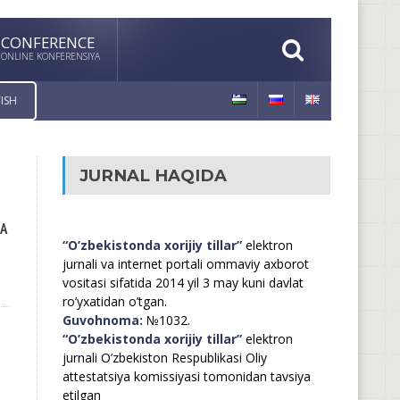
CONFERENCE
ONLINE KONFERENSIYA
ISH
JURNAL HAQIDA
A
“O’zbekistonda xorijiy tillar”
elektron
jurnali va internet portali ommaviy axborot
vositasi sifatida 2014 yil 3 may kuni davlat
ro’yxatidan o’tgan.
Guvohnoma:
№1032.
“O’zbekistonda xorijiy tillar”
elektron
jurnali O’zbekiston Respublikasi Oliy
attestatsiya komissiyasi tomonidan tavsiya
etilgan