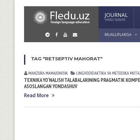
JOURNAL
YANGI NASHR
MUALLIFLARGA
TAG "RETSEPTIV MAHORAT"
MANZURA MAMAJONOVA
LINGVODIDАKTIKА VА METODIKА
MUTАX
TEXNIKA YO‘NALISH TALABALARINING PRAGMATIK KOMPE
ASOSLANGAN YONDASHUV
Read More