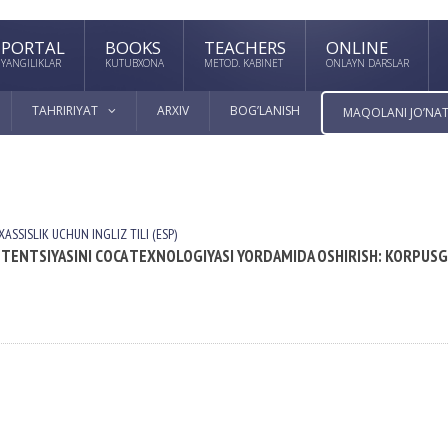
PORTAL
BOOKS
TEACHERS
ONLINE
YANGILIKLAR
KUTUBXONA
METOD. KABINET
ONLAYN DARSLAR
TAHRIRIYAT
ARXIV
BOG’LANISH
MAQOLANI JO’NAT
АSSISLIK UCHUN INGLIZ TILI (ESP)
TENTSIYASINI COCA TEXNOLOGIYASI YORDAMIDA OSHIRISH: KORPUSG