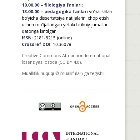
10.00.00 – filologiya fanlari;
13.00.00 – pedagogika fanlari
yo’nalishlari
bo’yicha dissertatsiya natijalarini chop etish
uchun mo’ljallangan yetakchi ilmiy jurnallar
qatoriga kiritilgan.
ISSN:
2181-8215 (online)
Crossref DOI:
10.36078
Creative Commons Attribution International
litsenziyasi ostida (CC BY 4.0).
Mualliflik huquqi © muallif (lar) ga tegishli.