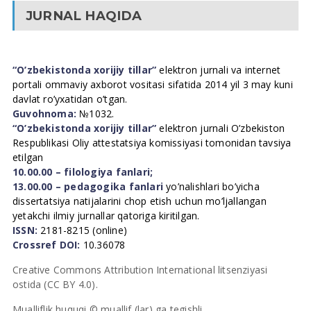
JURNAL HAQIDA
“O’zbekistonda xorijiy tillar”
elektron jurnali va internet
portali ommaviy axborot vositasi sifatida 2014 yil 3 may kuni
davlat ro’yxatidan o’tgan.
Guvohnoma:
№1032.
“O’zbekistonda xorijiy tillar”
elektron jurnali O’zbekiston
Respublikasi Oliy attestatsiya komissiyasi tomonidan tavsiya
etilgan
10.00.00 – filologiya fanlari;
13.00.00 – pedagogika fanlari
yo’nalishlari bo’yicha
dissertatsiya natijalarini chop etish uchun mo’ljallangan
yetakchi ilmiy jurnallar qatoriga kiritilgan.
ISSN:
2181-8215 (online)
Crossref DOI:
10.36078
Creative Commons Attribution International litsenziyasi
ostida (CC BY 4.0).
Mualliflik huquqi © muallif (lar) ga tegishli.