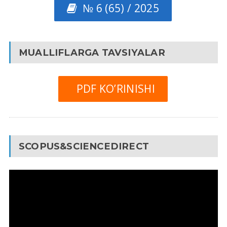
№ 6 (65) / 2025
MUALLIFLARGA TAVSIYALAR
PDF KO’RINISHI
SCOPUS&SCIENCEDIRECT
Video
Pleyer