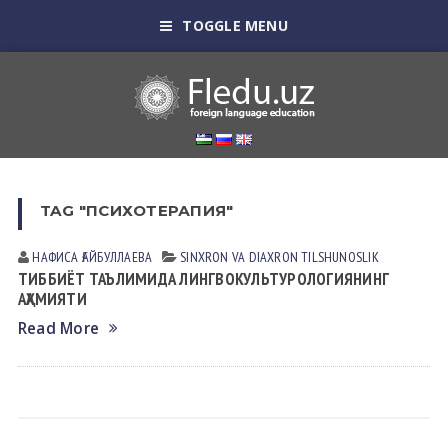
TOGGLE MENU
TAG "ПСИХОТЕРАПИЯ"
НАФИСА ҒАЙБУЛЛАЕВА
SINXRON VА DIАXRON TILSHUNOSLIK
ТИББИЁТ ТАЪЛИМИДА ЛИНГВОКУЛЬТУРОЛОГИЯНИНГ
АҲАМИЯТИ
Read More