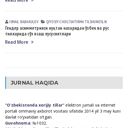
Read More
ISMAIL BАBАKULOV
QIYOSIY-CHOG‘ISHTIRMA TILSHUNOSLIK
Гендер асимметрияси нуқтаи назаридан ўзбек ва рус
тилларида cўз ясаш хусусиятлари
Read More
JURNAL HAQIDA
“O’zbekistonda xorijiy tillar”
elektron jurnali va internet
portali ommaviy axborot vositasi sifatida 2014 yil 3 may kuni
davlat ro’yxatidan o’tgan.
Guvohnoma:
№1032.