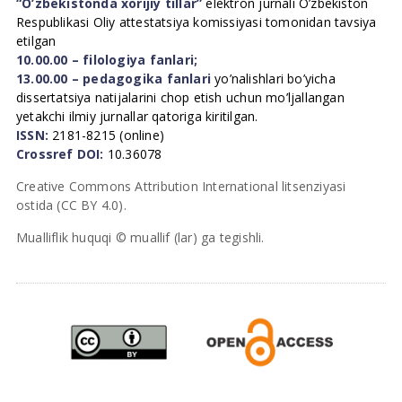
“O’zbekistonda xorijiy tillar”
elektron jurnali O’zbekiston
Respublikasi Oliy attestatsiya komissiyasi tomonidan tavsiya
etilgan
10.00.00 – filologiya fanlari;
13.00.00 – pedagogika fanlari
yo’nalishlari bo’yicha
dissertatsiya natijalarini chop etish uchun mo’ljallangan
yetakchi ilmiy jurnallar qatoriga kiritilgan.
ISSN:
2181-8215 (online)
Crossref DOI:
10.36078
Creative Commons Attribution International litsenziyasi
ostida (CC BY 4.0).
Mualliflik huquqi © muallif (lar) ga tegishli.