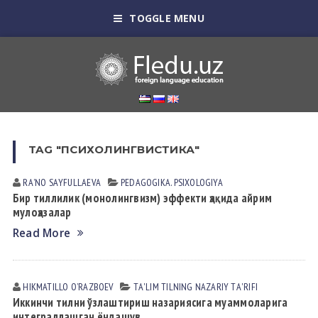
TOGGLE MENU
TAG "ПСИХОЛИНГВИСТИКА"
RAʼNO SАYFULLАEVА
PEDАGOGIKА. PSIXOLOGIYA
Бир тиллилик (монолингвизм) эффекти ҳақида айрим
мулоҳазалар
Read More
HIKMATILLO OʼRАZBOEV
TА'LIM TILNING NАZАRIY TА'RIFI
Иккинчи тилни ўзлаштириш назариясига муаммоларига
интеграллашган ёндашув