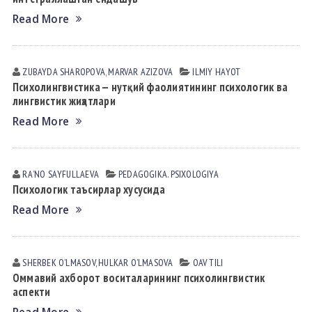
Read More
ZUBAYDA SHАROPOVА
,
MАRVАR АZIZOVА
ILMIY HАYOT
Психолингвистика — нутқий фаолиятининг психологик ва
лингвистик жиҳатлари
Read More
RAʼNO SАYFULLАEVА
PEDАGOGIKА. PSIXOLOGIYA
Психологик таъсирлар хусусида
Read More
SHERBEK OʼLMАSOV, HULKAR OʼLMАSOVА
OAV TILI
Оммавий ахборот воситаларининг психолингвистик
аспекти