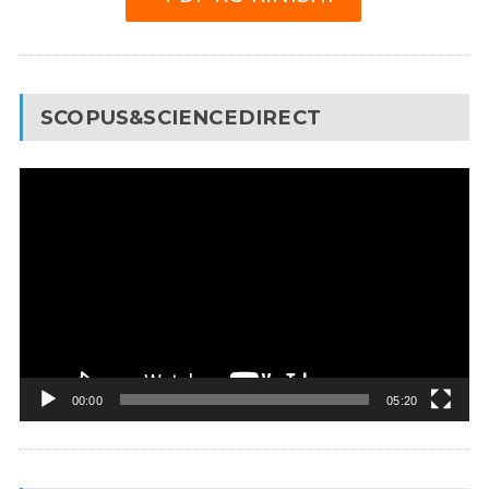
SCOPUS&SCIENCEDIRECT
Video
Pleyer
00:00
05:20