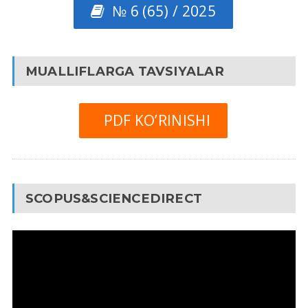
№ 6 (65) / 2025
MUALLIFLARGA TAVSIYALAR
PDF KO’RINISHI
SCOPUS&SCIENCEDIRECT
Video
Pleyer