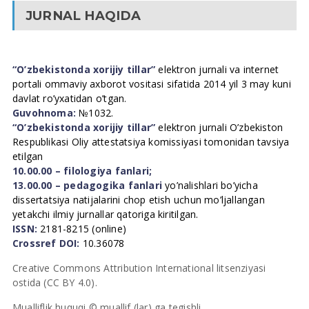
JURNAL HAQIDA
“O’zbekistonda xorijiy tillar”
elektron jurnali va internet
portali ommaviy axborot vositasi sifatida 2014 yil 3 may kuni
davlat ro’yxatidan o’tgan.
Guvohnoma:
№1032.
“O’zbekistonda xorijiy tillar”
elektron jurnali O’zbekiston
Respublikasi Oliy attestatsiya komissiyasi tomonidan tavsiya
etilgan
10.00.00 – filologiya fanlari;
13.00.00 – pedagogika fanlari
yo’nalishlari bo’yicha
dissertatsiya natijalarini chop etish uchun mo’ljallangan
yetakchi ilmiy jurnallar qatoriga kiritilgan.
ISSN:
2181-8215 (online)
Crossref DOI:
10.36078
Creative Commons Attribution International litsenziyasi
ostida (CC BY 4.0).
Mualliflik huquqi © muallif (lar) ga tegishli.