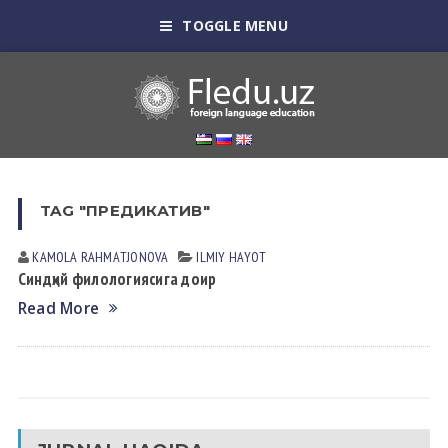
TOGGLE MENU
TAG "ПРЕДИКАТИВ"
KAMOLA RАHMАTJONOVА
ILMIY HАYOT
Синдҳий филологиясига доир
Read More