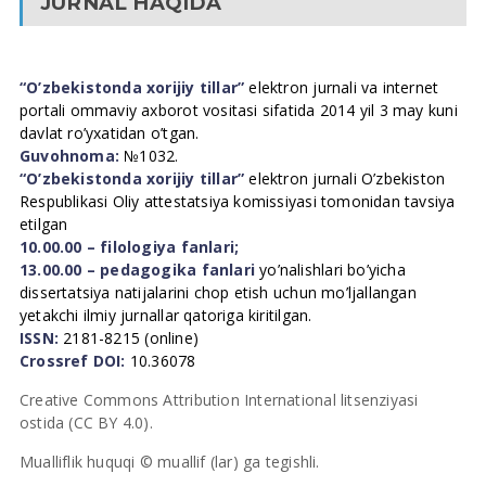
JURNAL HAQIDA
“O’zbekistonda xorijiy tillar”
elektron jurnali va internet
portali ommaviy axborot vositasi sifatida 2014 yil 3 may kuni
davlat ro’yxatidan o’tgan.
Guvohnoma:
№1032.
“O’zbekistonda xorijiy tillar”
elektron jurnali O’zbekiston
Respublikasi Oliy attestatsiya komissiyasi tomonidan tavsiya
etilgan
10.00.00 – filologiya fanlari;
13.00.00 – pedagogika fanlari
yo’nalishlari bo’yicha
dissertatsiya natijalarini chop etish uchun mo’ljallangan
yetakchi ilmiy jurnallar qatoriga kiritilgan.
ISSN:
2181-8215 (online)
Crossref DOI:
10.36078
Creative Commons Attribution International litsenziyasi
ostida (CC BY 4.0).
Mualliflik huquqi © muallif (lar) ga tegishli.