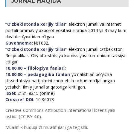
JURNAL HAQIDA
“O’zbekistonda xorijiy tillar”
elektron jurnali va internet
portali ommaviy axborot vositasi sifatida 2014 yil 3 may kuni
davlat ro’yxatidan o’tgan.
Guvohnoma:
№1032.
“O’zbekistonda xorijiy tillar”
elektron jurnali O’zbekiston
Respublikasi Oliy attestatsiya komissiyasi tomonidan tavsiya
etilgan
10.00.00 – filologiya fanlari;
13.00.00 – pedagogika fanlari
yo’nalishlari bo’yicha
dissertatsiya natijalarini chop etish uchun mo’ljallangan
yetakchi ilmiy jurnallar qatoriga kiritilgan.
ISSN:
2181-8215 (online)
Crossref DOI:
10.36078
Creative Commons Attribution International litsenziyasi
ostida (CC BY 4.0).
Mualliflik huquqi © muallif (lar) ga tegishli.