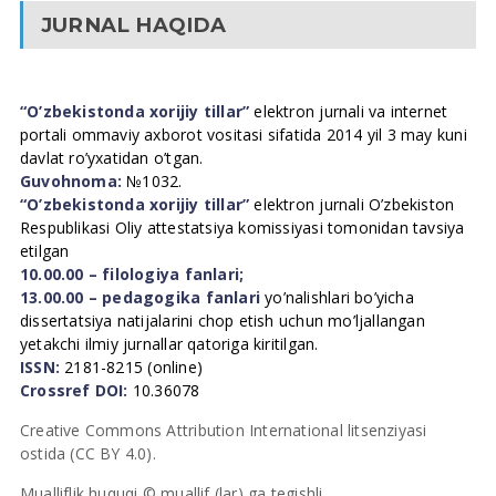
JURNAL HAQIDA
“O’zbekistonda xorijiy tillar”
elektron jurnali va internet
portali ommaviy axborot vositasi sifatida 2014 yil 3 may kuni
davlat ro’yxatidan o’tgan.
Guvohnoma:
№1032.
“O’zbekistonda xorijiy tillar”
elektron jurnali O’zbekiston
Respublikasi Oliy attestatsiya komissiyasi tomonidan tavsiya
etilgan
10.00.00 – filologiya fanlari;
13.00.00 – pedagogika fanlari
yo’nalishlari bo’yicha
dissertatsiya natijalarini chop etish uchun mo’ljallangan
yetakchi ilmiy jurnallar qatoriga kiritilgan.
ISSN:
2181-8215 (online)
Crossref DOI:
10.36078
Creative Commons Attribution International litsenziyasi
ostida (CC BY 4.0).
Mualliflik huquqi © muallif (lar) ga tegishli.