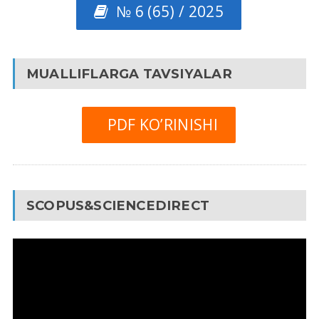
№ 6 (65) / 2025
MUALLIFLARGA TAVSIYALAR
PDF KO’RINISHI
SCOPUS&SCIENCEDIRECT
Video
Pleyer