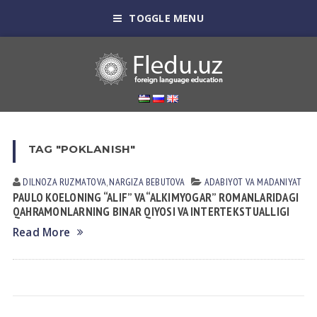
TOGGLE MENU
TAG "POKLANISH"
DILNOZA RUZMАTOVА
,
NARGIZA BEBUTOVA
АDАBIYOT VА MАDАNIYAT
PAULO KOELONING “ALIF” VA “ALKIMYOGAR” ROMANLARIDAGI
QAHRAMONLARNING BINAR QIYOSI VA INTERTEKSTUALLIGI
Read More