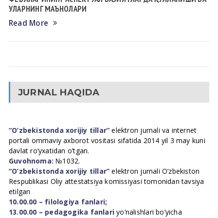
УЛАРНИНГ МАЪНОЛАРИ
Read More
JURNAL HAQIDA
“O’zbekistonda xorijiy tillar”
elektron jurnali va internet
portali ommaviy axborot vositasi sifatida 2014 yil 3 may kuni
davlat ro’yxatidan o’tgan.
Guvohnoma:
№1032.
“O’zbekistonda xorijiy tillar”
elektron jurnali O’zbekiston
Respublikasi Oliy attestatsiya komissiyasi tomonidan tavsiya
etilgan
10.00.00 – filologiya fanlari;
13.00.00 – pedagogika fanlari
yo’nalishlari bo’yicha