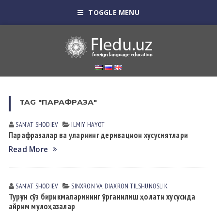
TOGGLE MENU
TAG "ПАРАФРАЗА"
SANʼAT SHODIEV
ILMIY HАYOT
Парафразалар ва уларнинг деривацион хусусиятлари
Read More
SANʼAT SHODIEV
SINXRON VА DIАXRON TILSHUNOSLIK
Турғун сўз бирикмаларининг ўрганилиш ҳолати хусусида
айрим мулоҳазалар