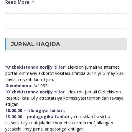
Read More
JURNAL HAQIDA
“O’zbekistonda xorijiy tillar”
elektron jurnali va internet
portali ommaviy axborot vositasi sifatida 2014 yil 3 may kuni
davlat ro’yxatidan o’tgan.
Guvohnoma:
№1032.
“O’zbekistonda xorijiy tillar”
elektron jurnali O’zbekiston
Respublikasi Oliy attestatsiya komissiyasi tomonidan tavsiya
etilgan
10.00.00 – filologiya fanlari;
13.00.00 – pedagogika fanlari
yo’nalishlari bo’yicha
dissertatsiya natijalarini chop etish uchun mo’ljallangan
yetakchi ilmiy jurnallar qatoriga kiritilgan.