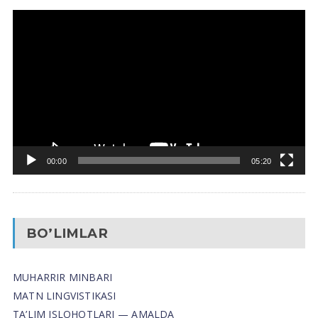
Video
Pleyer
00:00
05:20
BO’LIMLAR
MUHARRIR MINBARI
MATN LINGVISTIKASI
TA’LIM ISLOHOTLARI — AMALDA