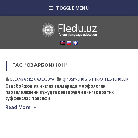
TOGGLE MENU
TAG "ОЗАРБОЙЖОН"
GULANBAR RZA АBBАSOVА
QIYOSIY-CHOG‘ISHTIRMA TILSHUNOSLIK
Озарбойжон ва инглиз тилларида морфологик
параллелизмни вужудга келтирувчи лингвопоэтик
суффикслар тавсифи
Read More