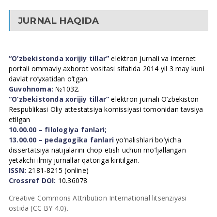
JURNAL HAQIDA
“O’zbekistonda xorijiy tillar”
elektron jurnali va internet
portali ommaviy axborot vositasi sifatida 2014 yil 3 may kuni
davlat ro’yxatidan o’tgan.
Guvohnoma:
№1032.
“O’zbekistonda xorijiy tillar”
elektron jurnali O’zbekiston
Respublikasi Oliy attestatsiya komissiyasi tomonidan tavsiya
etilgan
10.00.00 – filologiya fanlari;
13.00.00 – pedagogika fanlari
yo’nalishlari bo’yicha
dissertatsiya natijalarini chop etish uchun mo’ljallangan
yetakchi ilmiy jurnallar qatoriga kiritilgan.
ISSN:
2181-8215 (online)
Crossref DOI:
10.36078
Creative Commons Attribution International litsenziyasi
ostida (CC BY 4.0).